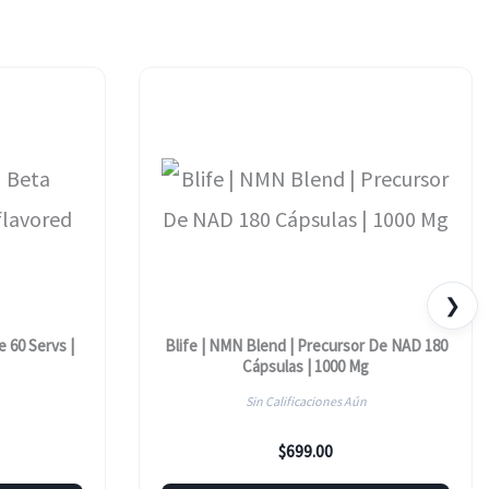
Múltiples
Variantes.
Las
Opciones
Se
Pueden
Elegir
En
❯
La
 60 Servs |
Blife | NMN Blend | Precursor De NAD 180
Cápsulas | 1000 Mg
Página
Sin Calificaciones Aún
De
$
699.00
Producto