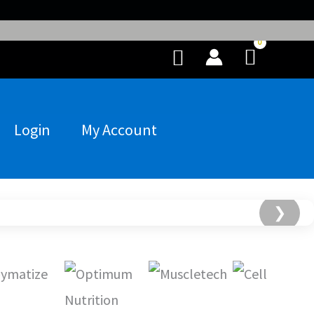
Buscar
Login
My Account
❯