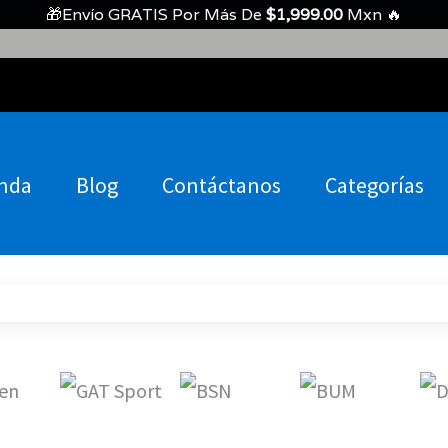
🎁Envío GRATIS Por Más De
$
1,999.00
Mxn 🔥
nda
Blog
Contáctanos
Categorías