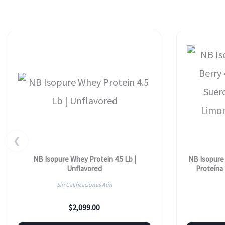
❮
NB Isopure Whey Protein 4.5 Lb |
NB Isopure 
Unflavored
Proteína
Limona
Sin Calificaciones Aún
$
2,099.00