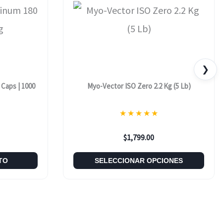
❯
 Caps | 1000
Myo-Vector ISO Zero 2.2 Kg (5 Lb)
★
★
★
★
★
$
1,799.00
TO
SELECCIONAR OPCIONES
Este
Producto
Tiene