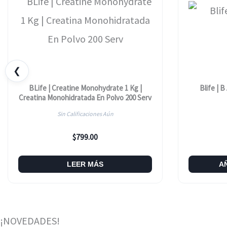
❮
BLife | Creatine Monohydrate 1 Kg |
Blife | B
Creatina Monohidratada En Polvo 200 Serv
Sin Calificaciones Aún
$
799.00
LEER MÁS
A
¡NOVEDADES!