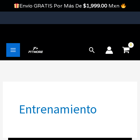
Ir
Envío GRATIS Por Más De
$
1,999.00
Mxn
Al
Contenido
Envíos Gratis En Pedidos Mayores A 1999 Pesos
Buscar
Main
Menu
Entrenamiento