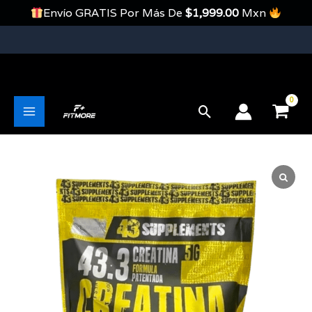
Ir
Envío GRATIS Por Más De
$
1,999.00
Mxn
Al
Contenido
Envíos Gratis En Pedidos Mayores A 1999 Pesos
Buscar
Main
Menu