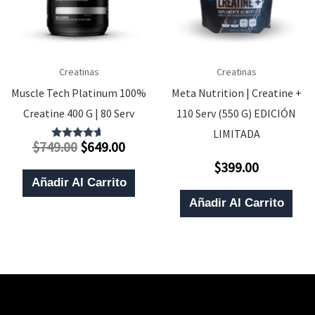
Creatinas
Creatinas
Muscle Tech Platinum 100%
Meta Nutrition | Creatine +
Creatine 400 G | 80 Serv
110 Serv (550 G) EDICIÓN
LIMITADA
El
El
$
749.00
$
649.00
Valorado
Con
Precio
Precio
$
399.00
4.50
Valorado
De 5
Con
Original
Actual
Añadir Al Carrito
0
Era:
Es:
De
Añadir Al Carrito
5
$749.00.
$649.00.