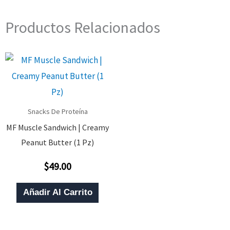
Productos Relacionados
Snacks De Proteína
MF Muscle Sandwich | Creamy
Peanut Butter (1 Pz)
$
49.00
Valorado
Con
0
De
Añadir Al Carrito
5