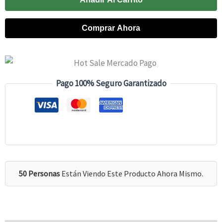
Nutrition
|
Comprar Ahora
Proteína
Suero
De
Leche
Pago 100% Seguro Garantizado
WPC
=
Pureza
|
Sin
Sabor
50 Personas
Están Viendo Este Producto Ahora Mismo.
700
G
Cantidad