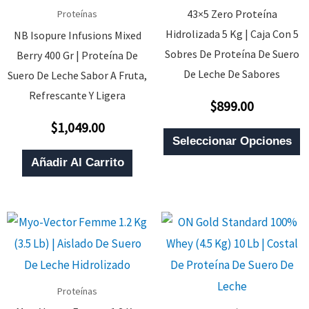
43×5 Zero Proteína
Proteínas
Hidrolizada 5 Kg | Caja Con 5
NB Isopure Infusions Mixed
Sobres De Proteína De Suero
Berry 400 Gr | Proteína De
De Leche De Sabores
Suero De Leche Sabor A Fruta,
Refrescante Y Ligera
$
899.00
Valorado
Con
$
1,049.00
0
Valorado
E
De
Con
Seleccionar Opciones
5
0
P
De
Añadir Al Carrito
5
T
M
V
L
O
S
Proteínas
P