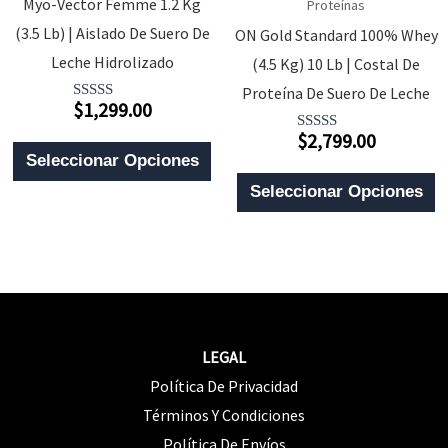
Myo-Vector Femme 1.2 Kg
Proteínas
E
(3.5 Lb) | Aislado De Suero De
ON Gold Standard 100% Whey
E
Leche Hidrolizado
(4.5 Kg) 10 Lb | Costal De
L
Proteína De Suero De Leche
$
1,299.00
Valorado
P
Con
$
2,799.00
4.00
Valorado
D
Este
De 5
Con
Seleccionar Opciones
4.00
P
Producto
E
De 5
Seleccionar Opciones
Tiene
P
Múltiples
T
Variantes.
M
Las
V
Opciones
L
LEGAL
Se
O
Política De Privacidad
Pueden
S
Términos Y Condiciones
Elegir
P
Política De Envíos