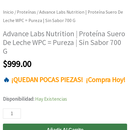
Inicio
/
Proteínas
/ Advance Labs Nutrition | Proteína Suero De
Leche WPC = Pureza | Sin Sabor 700 G
Advance Labs Nutrition | Proteína Suero
De Leche WPC = Pureza | Sin Sabor 700
G
$
999.00
🔥
¡QUEDAN POCAS PIEZAS! ¡Compra Hoy!
00
23
59
56
Disponibilidad:
Hay Existencias
Advance
Labs
Añadir Al Carrito