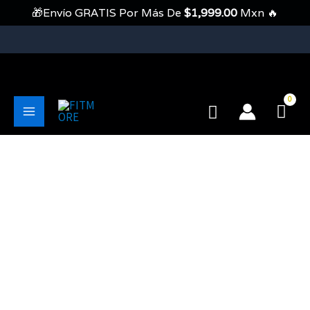
Ir
🎁Envío GRATIS Por Más De
$
1,999.00
Mxn 🔥
Al
Contenido
💥Envíos Gratis En Pedidos Mayores A 1999 Pesos💥
Buscar
Main
Menu