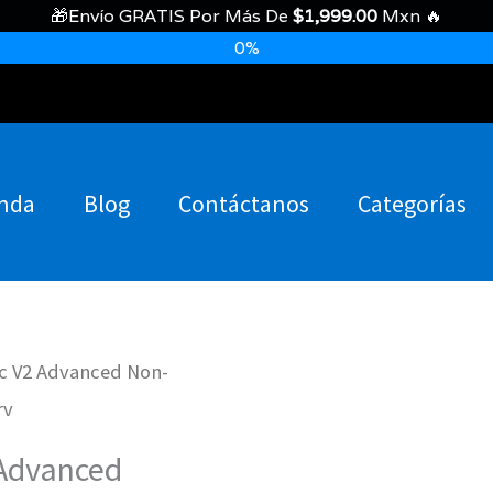
🎁Envío GRATIS Por Más De
$
1,999.00
Mxn 🔥
0%
nda
Blog
Contáctanos
Categorías
ic V2 Advanced Non-
rv
 Advanced