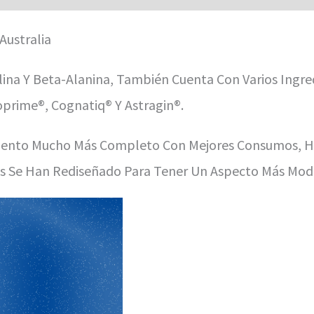
rulina Y Beta-Alanina, También Cuenta Con Varios Ing
prime®, Cognatiq® Y Astragin®.
miento Mucho Más Completo Con Mejores Consumos, Hi
as Se Han Rediseñado Para Tener Un Aspecto Más Mod