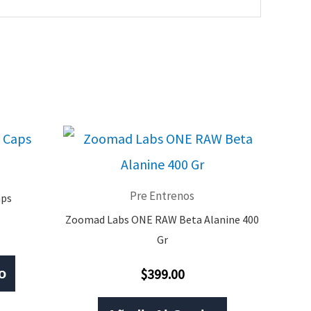
Pre Entrenos
aps
Zoomad Labs ONE RAW Beta Alanine 400
Gr
$
399.00
o
Valorado
Con
0