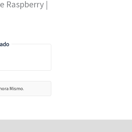
e Raspberry |
zado
hora Mismo.