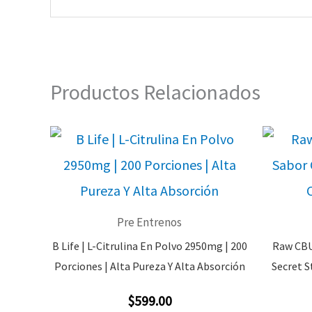
Productos Relacionados
Pre Entrenos
B Life | L-Citrulina En Polvo 2950mg | 200
Raw CBU
Porciones | Alta Pureza Y Alta Absorción
Secret S
$
599.00
Valorado