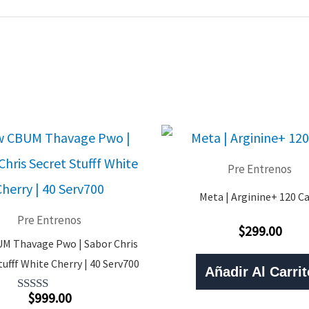
Pre Entrenos
Meta | Arginine+ 120 C
Pre Entrenos
$
299.00
Valorado
M Thavage Pwo | Sabor Chris
Con
0
tufff White Cherry | 40 Serv700
De
Añadir Al Carrit
5
$
999.00
Valorado