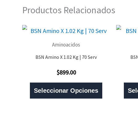
Productos Relacionados
Aminoacidos
BSN Amino X 1.02 Kg | 70 Serv
BSN
$
899.00
Valorado
Con
Este
0
De
Seleccionar Opciones
Sel
5
Producto
Tiene
Múltiples
Variantes.