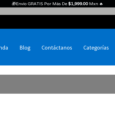
🎁Envío GRATIS Por Más De
$
1,999.00
Mxn 🔥
nda
Blog
Contáctanos
Categorías