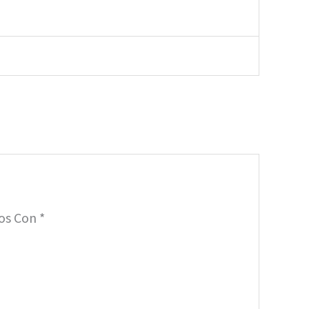
dos Con
*