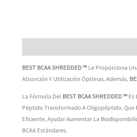
Descripción
Información Adicional
Valor
BEST BCAA SHREDDED ™
Le Proporciona Un
Absorción Y Utilización Óptimas. Además,
BE
La Fórmula Del
BEST BCAA SHREDDED ™
Es 
Péptido Transformado A Oligopéptido, Que P
Eficiente, Ayudar Aumentar La Biodisponib
BCAA Estándares.