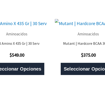
Aminoacidos
Aminoacidos
 Amino X 435 Gr | 30 Serv
Mutant | Hardcore BCAA 3
$
549.00
$
375.00
Valorado
Valorado
Con
Con
Este
0
0
De
De
eccionar Opciones
Seleccionar Opci
5
5
Producto
Tiene
Múltiples
Variantes.