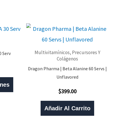
Multivitamínicos, Precursores Y
0 Serv
Colágenos
Dragon Pharma | Beta Alanine 60 Servs |
Unflavored
Este
ones
Producto
$
399.00
Valorado
Con
Tiene
0
De
Añadir Al Carrito
Múltiples
5
Variantes.