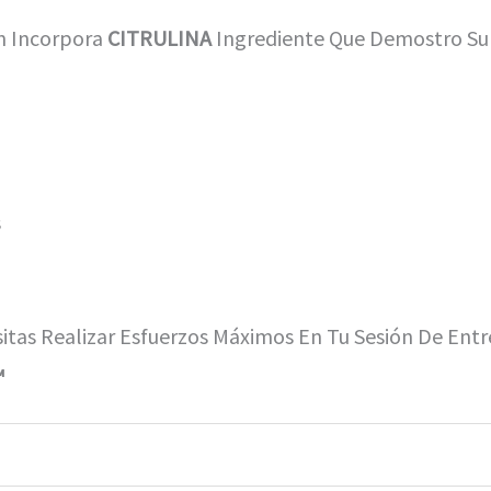
n Incorpora
CITRULINA
Ingrediente Que Demostro Su 
s
sitas Realizar Esfuerzos Máximos En Tu Sesión De En
™