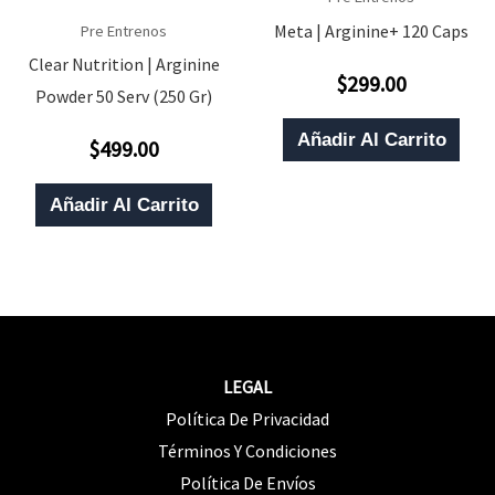
Meta | Arginine+ 120 Caps
Pre Entrenos
Clear Nutrition | Arginine
$
299.00
Valorado
Powder 50 Serv (250 Gr)
Con
0
De
Añadir Al Carrito
$
499.00
5
Valorado
Con
0
De
Añadir Al Carrito
5
LEGAL
Política De Privacidad
Términos Y Condiciones
Política De Envíos