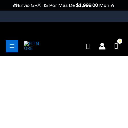
Ir
🎁Envío GRATIS Por Más De
$
1,999.00
Mxn 🔥
Al
Contenido
💥Envíos Gratis En Pedidos Mayores A 1999 Pesos💥
Buscar
Main
Menu