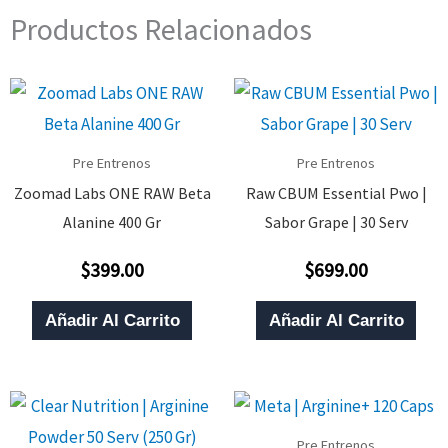
Productos Relacionados
Pre Entrenos
Pre Entrenos
Zoomad Labs ONE RAW Beta
Raw CBUM Essential Pwo |
Alanine 400 Gr
Sabor Grape | 30 Serv
$
399.00
$
699.00
Valorado
Valorado
Con
Con
0
0
De
De
Añadir Al Carrito
Añadir Al Carrito
5
5
Pre Entrenos