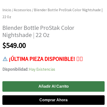
Inicio
/
Accesorios
/ Blender Bottle ProStak Color Nightshade |
22 Oz
Blender Bottle ProStak Color
Nightshade | 22 Oz
$
549.00
⚠️
¡ÚLTIMA PIEZA DISPONIBLE! 👉🏻
00
23
59
53
Disponibilidad:
Hay Existencias
Blender
Añadir Al Carrito
Bottle
ProStak
Comprar Ahora
Color