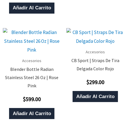
0
M
De
Añadir Al Carrito
5
V
L
O
S
P
Accesorios
E
CB Sport | Straps De Tira
Accesorios
E
Delgada Color Rojo
Blender Bottle Radian
L
Stainless Steel 26 Oz | Rose
$
299.00
Valorado
P
Pink
Con
0
D
De
Añadir Al Carrito
$
599.00
5
Valorado
P
Con
0
De
Añadir Al Carrito
5