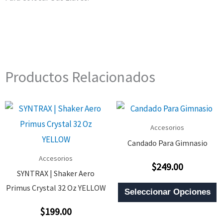
Productos Relacionados
Accesorios
Candado Para Gimnasio
Accesorios
$
249.00
Valorado
SYNTRAX | Shaker Aero
Con
0
E
Primus Crystal 32 Oz YELLOW
De
Seleccionar Opciones
5
P
$
199.00
Valorado
T
Con