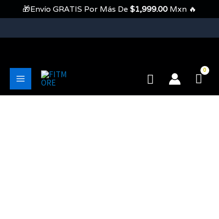
Ir
🎁Envío GRATIS Por Más De
$
1,999.00
Mxn 🔥
Al
Contenido
💥Envíos Gratis En Pedidos Mayores A 1999 Pesos💥
Buscar
Main
Menu