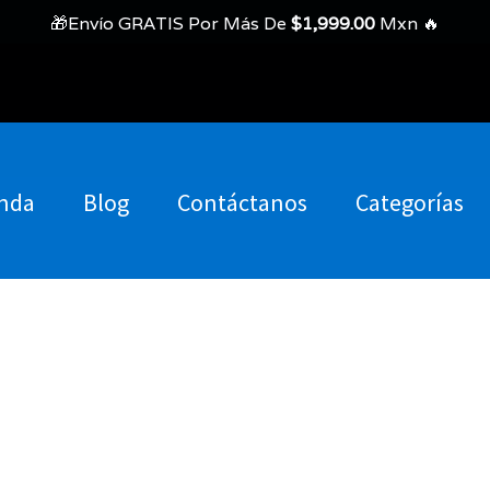
🎁Envío GRATIS Por Más De
$
1,999.00
Mxn 🔥
nda
Blog
Contáctanos
Categorías