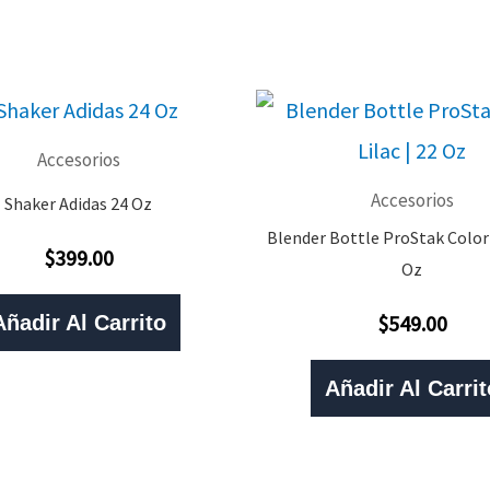
Accesorios
Accesorios
Shaker Adidas 24 Oz
Blender Bottle ProStak Color L
$
399.00
Valorado
Oz
Con
0
De
$
549.00
Añadir Al Carrito
Valorado
5
Con
0
De
Añadir Al Carrit
5