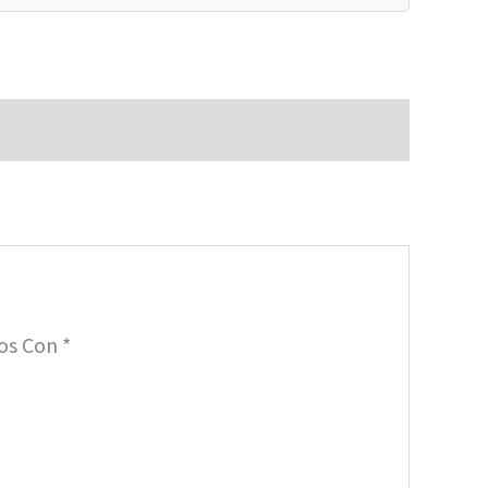
dos Con
*