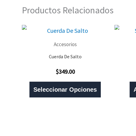
Productos Relacionados
Accesorios
Cuerda De Salto
$
349.00
Valorado
Con
Este
0
De
Seleccionar Opciones
5
Producto
Tiene
Múltiples
Variantes.