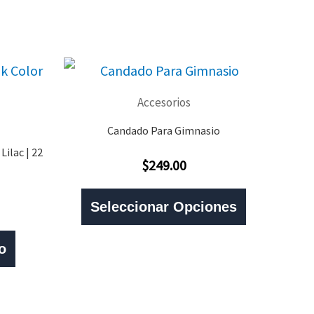
Accesorios
Candado Para Gimnasio
ilac | 22
$
249.00
Valorado
Con
Este
0
De
Seleccionar Opciones
5
Producto
Tiene
o
Múltiples
Variantes.