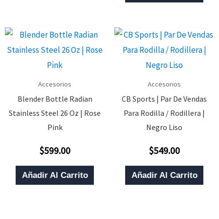
Accesorios
Accesorios
Blender Bottle Radian
CB Sports | Par De Vendas
Stainless Steel 26 Oz | Rose
Para Rodilla / Rodillera |
Pink
Negro Liso
$
599.00
$
549.00
Valorado
Valorado
Con
Con
0
0
De
De
Añadir Al Carrito
Añadir Al Carrito
5
5