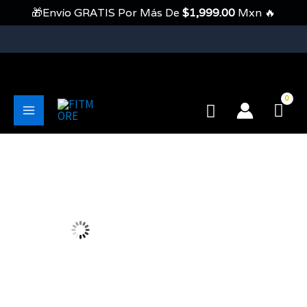
Ir
🎁Envío GRATIS Por Más De
$
1,999.00
Mxn 🔥
Al
Contenido
💥Envíos Gratis En Pedidos Mayores A 1999 Pesos💥
Buscar
Main
Menu