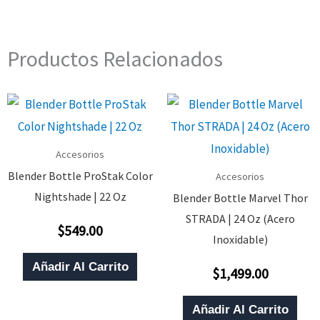
Productos Relacionados
Accesorios
Blender Bottle ProStak Color
Accesorios
Nightshade | 22 Oz
Blender Bottle Marvel Thor
STRADA | 24 Oz (Acero
$
549.00
Valorado
Inoxidable)
Con
0
De
Añadir Al Carrito
$
1,499.00
5
Valorado
Con
0
De
Añadir Al Carrito
5