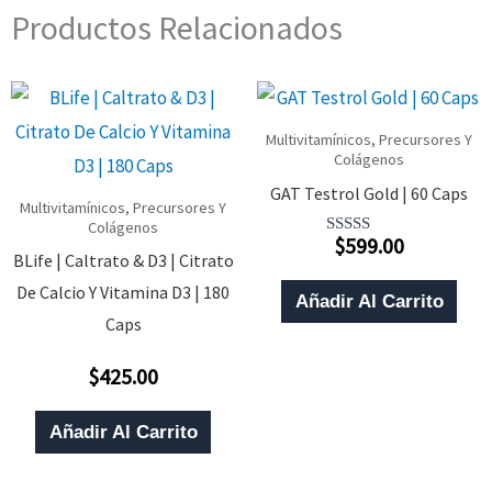
Productos Relacionados
Multivitamínicos, Precursores Y
Colágenos
GAT Testrol Gold | 60 Caps
Multivitamínicos, Precursores Y
Colágenos
$
599.00
Valorado
BLife | Caltrato & D3 | Citrato
Con
5.00
De Calcio Y Vitamina D3 | 180
De 5
Añadir Al Carrito
Caps
$
425.00
Valorado
Con
0
De
Añadir Al Carrito
5