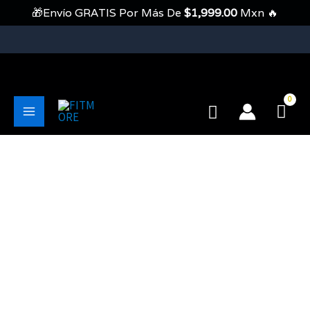
Ir
🎁Envío GRATIS Por Más De
$
1,999.00
Mxn 🔥
Al
Contenido
💥Envíos Gratis En Pedidos Mayores A 1999 Pesos💥
Buscar
Main
Menu