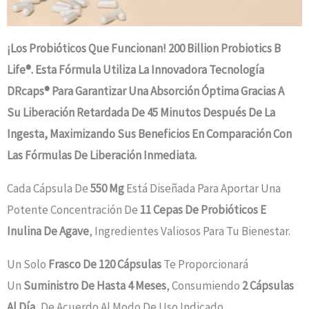
¡Los Probióticos Que Funcionan! 200 Billion Probiotics B
Life®. Esta Fórmula Utiliza La Innovadora Tecnología
DRcaps® Para Garantizar Una Absorción Óptima Gracias A
Su Liberación Retardada De 45 Minutos Después De La
Ingesta, Maximizando Sus Beneficios En Comparación Con
Las Fórmulas De Liberación Inmediata.
Cada Cápsula De
550 Mg
Está Diseñada Para Aportar Una
Potente Concentración De
11 Cepas De Probióticos E
Inulina De Agave
, Ingredientes Valiosos Para Tu Bienestar.
Un Solo
Frasco De 120
Cápsulas
Te Proporcionará
Un
Suministro De Hasta 4 Meses
, Consumiendo
2 Cápsulas
Al Día
, De Acuerdo Al Modo De Uso Indicado.