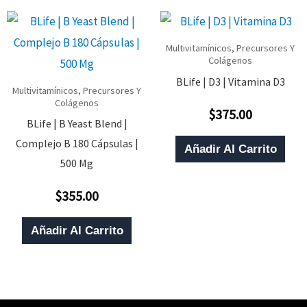
Multivitamínicos, Precursores Y
Colágenos
BLife | D3 | Vitamina D3
Multivitamínicos, Precursores Y
Colágenos
$
375.00
Valorado
BLife | B Yeast Blend |
Con
0
Complejo B 180 Cápsulas |
De
Añadir Al Carrito
5
500 Mg
$
355.00
Valorado
Con
0
De
Añadir Al Carrito
5