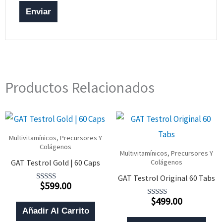
Productos Relacionados
Multivitamínicos, Precursores Y
Colágenos
Multivitamínicos, Precursores Y
GAT Testrol Gold | 60 Caps
Colágenos
GAT Testrol Original 60 Tabs
$
599.00
Valorado
Con
$
499.00
5.00
Valorado
De 5
Con
Añadir Al Carrito
5.00