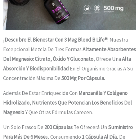
¡Descubre El Bienestar Con 3 Mag Blend B Life®!
Nuestra
Excepcional Mezcla De Tres Formas
Altamente Absorbentes
Del Magnesio: Citrato, Óxido Y Gluconato
, Ofrece Una
Alta
Absorción Y Biodisponibilidad
En El Organismo Gracias A Su
Concentración Máxima De
500 Mg Por Cápsula.
Además De Estar Enriquecida Con
Manzanilla Y Colágeno
Hidrolizado, Nutrientes Que Potencian Los Beneficios Del
Magnesio
Y Que Otras Fórmulas Carecen.
Un Solo Frasco De
200 Cápsulas
Te Ofrecerá Un
Suministro
Para Más De 6 Mese
S, Consumiendo
1 Cápsula Al Día
, De