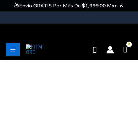
Ir
🎁Envío GRATIS Por Más De
$
1,999.00
Mxn 🔥
Al
Contenido
💥Envíos Gratis En Pedidos Mayores A 1999 Pesos💥
Buscar
Main
Menu