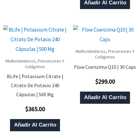
De 5
Añadir Al Carrito
Multivitamínicos, Precursores Y
Colágenos
Multivitamínicos, Precursores Y
Flow Coenzima Q10 | 30 Caps
Colágenos
BLife | Potassium Citrate |
$
299.00
Valorado
Citrato De Potasio 240
Con
0
Cápsulas | 500 Mg
De
Añadir Al Carrito
5
$
365.00
Valorado
Con
0
De
Añadir Al Carrito
5