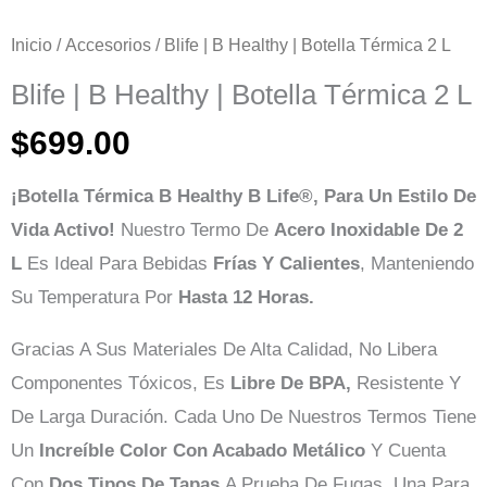
Inicio
/
Accesorios
/ Blife | B Healthy | Botella Térmica 2 L
Blife | B Healthy | Botella Térmica 2 L
$
699.00
¡Botella Térmica B Healthy B Life®, Para Un Estilo De
Vida Activo!
Nuestro Termo De
Acero Inoxidable De 2
L
Es Ideal Para Bebidas
Frías Y Calientes
, Manteniendo
Su Temperatura Por
Hasta 12 Horas.
Gracias A Sus Materiales De Alta Calidad, No Libera
Componentes Tóxicos, Es
Libre De BPA,
Resistente Y
De Larga Duración. Cada Uno De Nuestros Termos Tiene
Un
Increíble Color Con Acabado Metálico
Y Cuenta
Con
Dos Tipos De Tapas
A Prueba De Fugas, Una Para