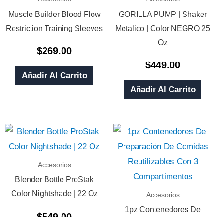
Muscle Builder Blood Flow
GORILLA PUMP | Shaker
Restriction Training Sleeves
Metalico | Color NEGRO 25
Oz
$
269.00
Valorado
Con
$
449.00
0
Valorado
De
Con
Añadir Al Carrito
5
0
De
Añadir Al Carrito
5
Accesorios
Blender Bottle ProStak
Color Nightshade | 22 Oz
Accesorios
1pz Contenedores De
$
549.00