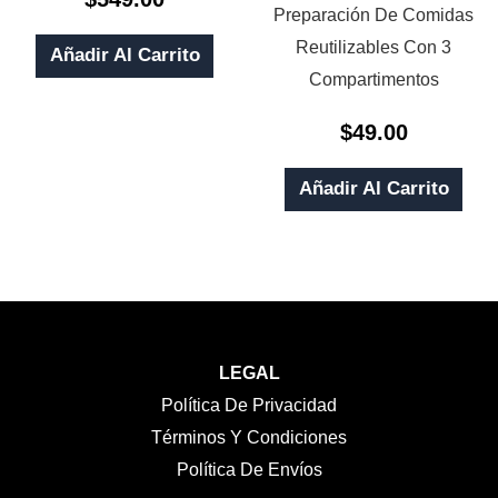
Valorado
Preparación De Comidas
Con
0
De
Reutilizables Con 3
Añadir Al Carrito
5
Compartimentos
$
49.00
Valorado
Con
0
De
Añadir Al Carrito
5
LEGAL
Política De Privacidad
Términos Y Condiciones
Política De Envíos