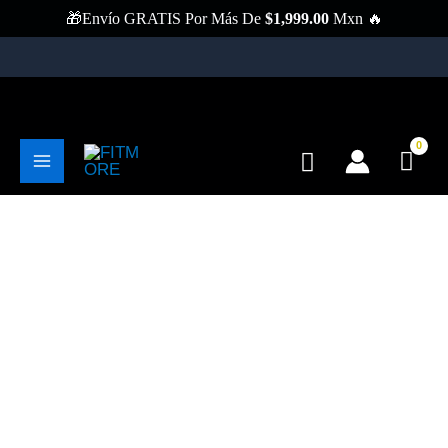
Ir
🎁Envío GRATIS Por Más De
$
1,999.00
Mxn 🔥
Al
Contenido
💥Envíos Gratis En Pedidos Mayores A 1999 Pesos💥
Buscar
Main
Menu