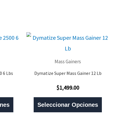
Mass Gainers
 6 Lbs
Dymatize Super Mass Gainer 12 Lb
$
1,499.00
Valorado
Con
Este
Este
0
De
ones
Seleccionar Opciones
5
Producto
Producto
Tiene
Tiene