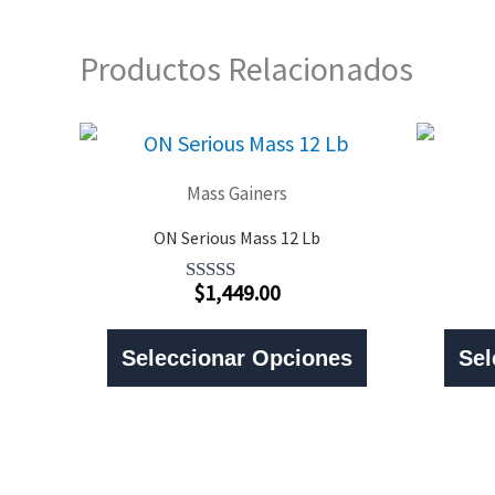
Productos Relacionados
Mass Gainers
ON Serious Mass 12 Lb
$
1,449.00
Valorado
Con
Este
5.00
De 5
Seleccionar Opciones
Sel
Producto
Tiene
Múltiples