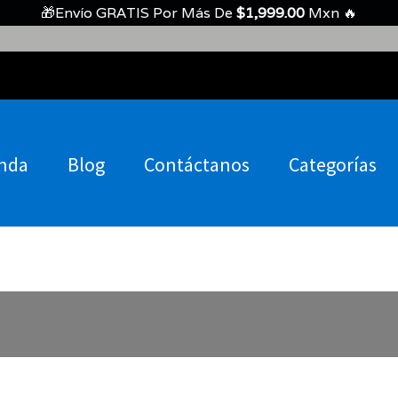
🎁Envío GRATIS Por Más De
$
1,999.00
Mxn 🔥
nda
Blog
Contáctanos
Categorías