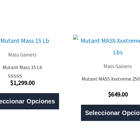
Mass Gainers
Mass Gainers
Mutant Mass 15 Lb
Mutant MASS Xxxtreme 2500
$
1,299.00
Valorado
Con
$
649.00
Este
3.50
Valorado
De 5
eccionar Opciones
Con
Producto
0
De
Seleccionar Opci
5
Tiene
Múltiples