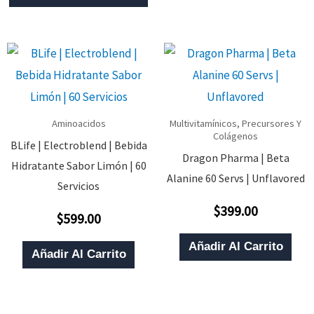
Producto
M
Tiene
V
Múltiples
L
Variantes.
O
Las
S
Opciones
P
Aminoacidos
Multivitamínicos, Precursores Y
Se
E
Colágenos
BLife | Electroblend | Bebida
Pueden
Dragon Pharma | Beta
E
Hidratante Sabor Limón | 60
Alanine 60 Servs | Unflavored
Elegir
L
Servicios
En
P
$
399.00
Valorado
$
599.00
Valorado
La
Con
D
Con
0
0
De
Página
P
Añadir Al Carrito
De
5
Añadir Al Carrito
5
De
Producto