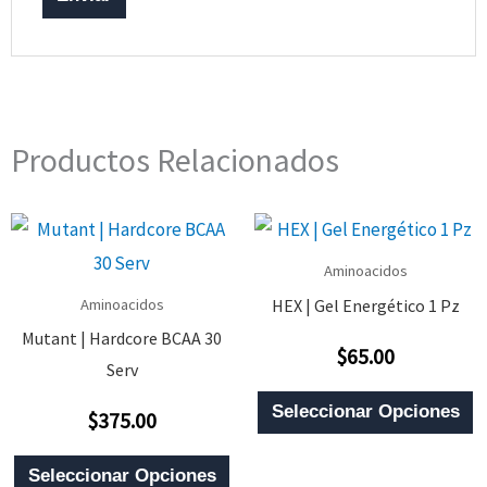
Productos Relacionados
Aminoacidos
HEX | Gel Energético 1 Pz
Aminoacidos
Mutant | Hardcore BCAA 30
$
65.00
Valorado
Serv
Con
0
E
De
Seleccionar Opciones
$
375.00
5
Valorado
P
Con
0
Este
T
De
Seleccionar Opciones
5