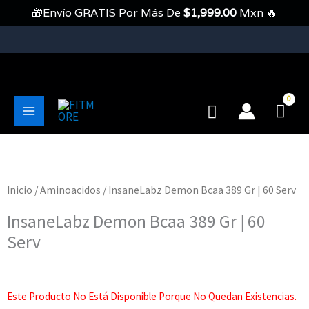
Ir
🎁Envío GRATIS Por Más De
$
1,999.00
Mxn 🔥
Al
Contenido
💥Envíos Gratis En Pedidos Mayores A 1999 Pesos💥
Buscar
Main
Menu
Inicio
/
Aminoacidos
/ InsaneLabz Demon Bcaa 389 Gr | 60 Serv
InsaneLabz Demon Bcaa 389 Gr | 60
Serv
Este Producto No Está Disponible Porque No Quedan Existencias.