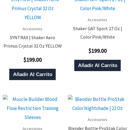
Accesorios
Shaker GAT Sport 27 Oz |
Accesorios
Color Pink/White
SYNTRAX | Shaker Aero
Primus Crystal 32 Oz YELLOW
$
199.00
Valorado
Con
$
199.00
0
Valorado
De
Con
Añadir Al Carrito
5
0
De
Añadir Al Carrito
5
Accesorios
Blender Bottle ProStak Color
Accesorios