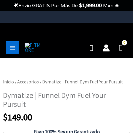
Ir
🎁Envío GRATIS Por Más De
$
1,999.00
Mxn 🔥
Al
Contenido
💥Envíos Gratis En Pedidos Mayores A 1999 Pesos💥
Buscar
Main
Menu
Inicio
/
Accesorios
/ Dymatize | Funnel Dym Fuel Your Pursuit
Dymatize | Funnel Dym Fuel Your
Pursuit
$
149.00
Pago 100% Seguro Garantizado