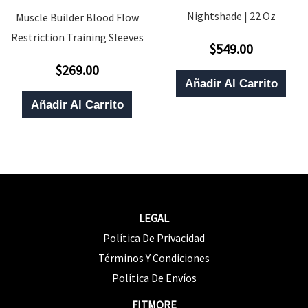
Nightshade | 22 Oz
Muscle Builder Blood Flow
Restriction Training Sleeves
$
549.00
Valorado
Con
$
269.00
0
Valorado
De
Con
Añadir Al Carrito
5
0
De
Añadir Al Carrito
5
LEGAL
Política De Privacidad
Términos Y Condiciones
Política De Envíos
FITMORE