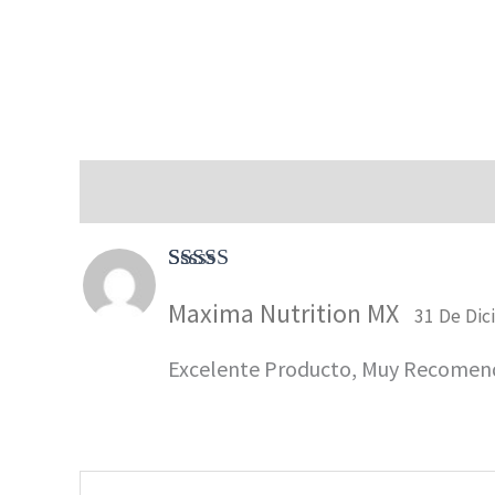
Valoraciones (1)
Valorado
Maxima Nutrition MX
Con
5
De 5
31 De Dic
Excelente Producto, Muy Recomen