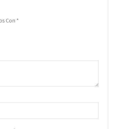
dos Con
*