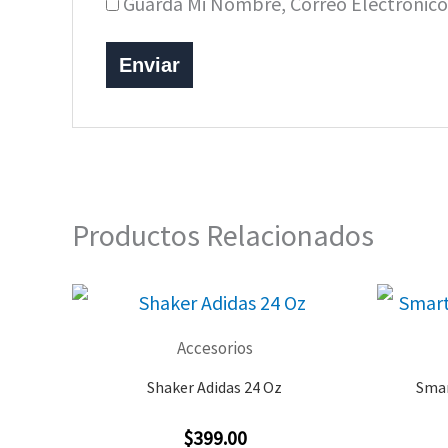
Guarda Mi Nombre, Correo Electrónic
Productos Relacionados
Accesorios
Shaker Adidas 24 Oz
Smar
$
399.00
Valorado