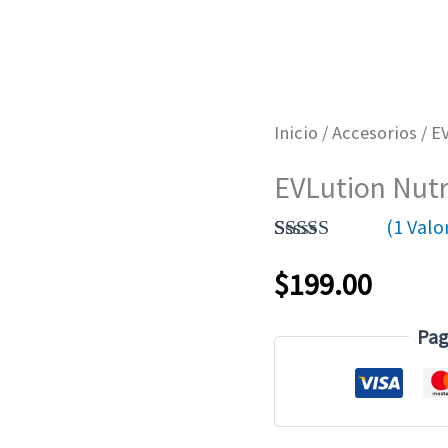
Inicio
/
Accesorios
/ E
EVLution Nutr
(
1
Valor
Valorado
1
$
199.00
Con
5.00
De
5 En Base A
Valoración
Pag
De Un
Cliente