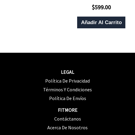
La
Tiene
$
599.00
Valorado
Página
Múltiples
Con
0
De
Variantes.
De
Añadir Al Carrito
5
Producto
Las
Opciones
Se
Pueden
Elegir
LEGAL
En
Política De Privacidad
La
Términos Y Condiciones
Página
Política De Envíos
De
FITMORE
Producto
Contáctanos
Acerca De Nosotros