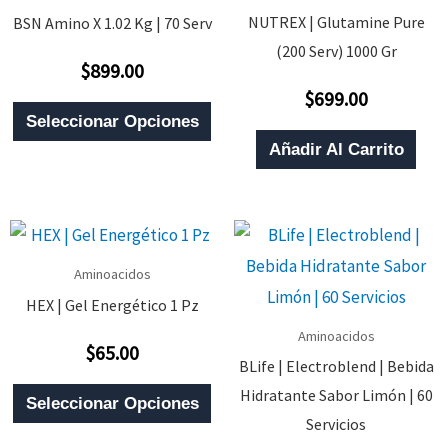
NUTREX | Glutamine Pure
BSN Amino X 1.02 Kg | 70 Serv
(200 Serv) 1000 Gr
$
899.00
Valorado
Con
$
699.00
0
Valorado
Este
De
Con
Seleccionar Opciones
5
0
Producto
De
Añadir Al Carrito
5
Tiene
Múltiples
Variantes.
Las
Aminoacidos
Opciones
HEX | Gel Energético 1 Pz
Se
Aminoacidos
$
65.00
Pueden
Valorado
BLife | Electroblend | Bebida
Con
0
Elegir
Este
Hidratante Sabor Limón | 60
De
Seleccionar Opciones
5
En
Producto
Servicios