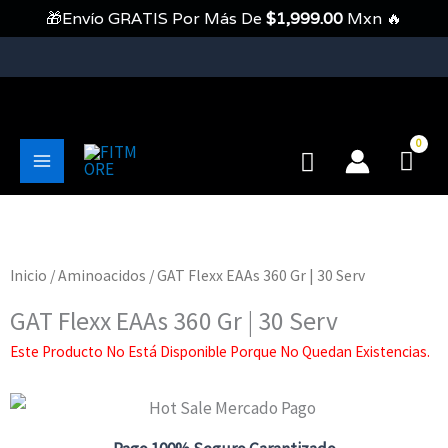
Ir
🎁Envío GRATIS Por Más De
$
1,999.00
Mxn 🔥
Al
Contenido
💥Envíos Gratis En Pedidos Mayores A 1999 Pesos💥
Buscar
Main
Menu
Inicio
/
Aminoacidos
/ GAT Flexx EAAs 360 Gr | 30 Serv
GAT Flexx EAAs 360 Gr | 30 Serv
Este Producto No Está Disponible Porque No Quedan Existencias.