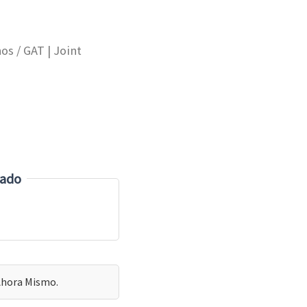
nos
/ GAT | Joint
zado
Ahora Mismo.