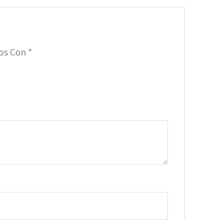
dos Con
*