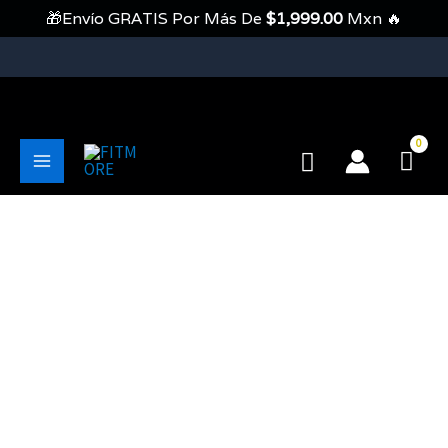
Ir
🎁Envío GRATIS Por Más De
$
1,999.00
Mxn 🔥
Al
Contenido
💥Envíos Gratis En Pedidos Mayores A 1999 Pesos💥
Buscar
Main
Menu