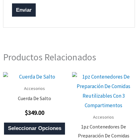
Productos Relacionados
Accesorios
Cuerda De Salto
$
349.00
Valorado
Accesorios
Con
0
Este
1pz Contenedores De
De
Seleccionar Opciones
5
Producto
Preparación De Comidas