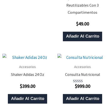
Tiene
Reutilizables Con 3
Múltiples
Compartimentos
Variantes.
$
49.00
Valorado
Las
Con
0
Opciones
De
Añadir Al Carrito
5
Se
Pueden
Elegir
En
Accesorios
Accesorios
La
Shaker Adidas 24 Oz
Consulta Nutricional
Página
$
399.00
$
999.00
Valorado
Valorado
De
Con
Con
0
5.00
Producto
De
De 5
Añadir Al Carrito
Añadir Al Carrito
5