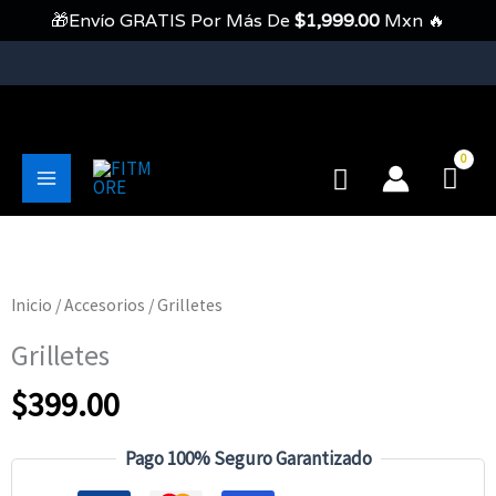
Ir
🎁Envío GRATIS Por Más De
$
1,999.00
Mxn 🔥
Al
Contenido
💥Envíos Gratis En Pedidos Mayores A 1999 Pesos💥
Buscar
Main
Menu
Inicio
/
Accesorios
/ Grilletes
Grilletes
$
399.00
Pago 100% Seguro Garantizado