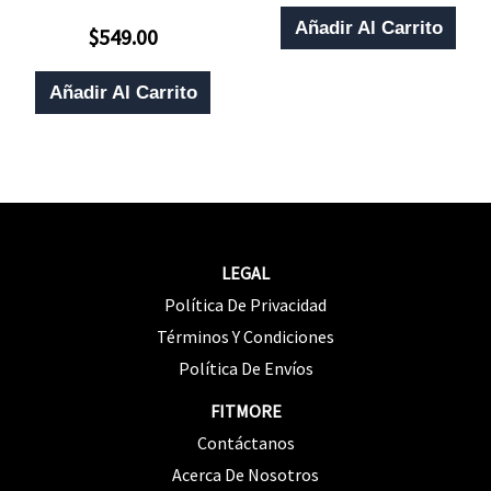
0
De
Añadir Al Carrito
$
549.00
5
Valorado
Con
0
De
Añadir Al Carrito
5
LEGAL
Política De Privacidad
Términos Y Condiciones
Política De Envíos
FITMORE
Contáctanos
Acerca De Nosotros