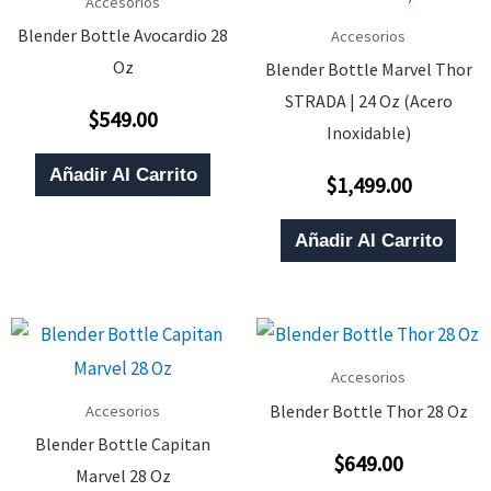
Accesorios
Blender Bottle Avocardio 28
Accesorios
Oz
Blender Bottle Marvel Thor
STRADA | 24 Oz (Acero
$
549.00
Valorado
Inoxidable)
Con
0
De
Añadir Al Carrito
$
1,499.00
5
Valorado
Con
0
De
Añadir Al Carrito
5
Accesorios
Blender Bottle Thor 28 Oz
Accesorios
Blender Bottle Capitan
$
649.00
Valorado
Marvel 28 Oz
Con