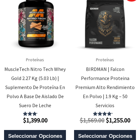
Proteínas
Proteínas
MuscleTech Nitro Tech Whey
BIRDMAN | Falcon
Gold 2.27 Kg (5.03 Lb) |
Performance Proteina
Suplemento De Proteína En
Premium Alto Rendimiento
Polvo A Base De Aislado De
En Polvo | 1.9 Kg – 50
Suero De Leche
Servicios
El
El
$
1,399.00
$
1,569.00
$
1,255.00
Valorado
Valorado
Con
Con
Precio
Pre
3.00
4.00
Este
E
De 5
De 5
Original
Act
Seleccionar Opciones
Seleccionar Opciones