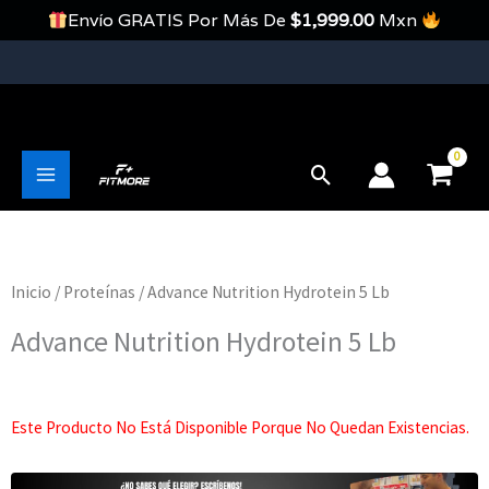
Ir
Envío GRATIS Por Más De
$
1,999.00
Mxn
Al
Contenido
Envíos Gratis En Pedidos Mayores A 1999 Pesos
Buscar
Main
Menu
Inicio
/
Proteínas
/ Advance Nutrition Hydrotein 5 Lb
Advance Nutrition Hydrotein 5 Lb
Este Producto No Está Disponible Porque No Quedan Existencias.