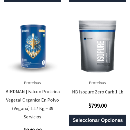
Producto
P
Era:
Es:
Tiene
T
$1,569.00.
$1,
Múltiples
M
Variantes.
V
Las
L
Opciones
O
Se
S
Pueden
P
Elegir
E
En
E
Proteínas
Proteínas
La
L
BIRDMAN | Falcon Proteina
NB Isopure Zero Carb 1 Lb
Vegetal Organica En Polvo
Página
P
$
799.00
Valorado
(Vegana) 1.17 Kg – 39
De
D
Con
0
E
Servicios
Producto
P
De
Seleccionar Opciones
5
P