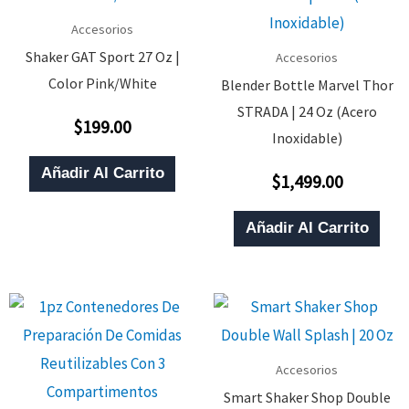
Accesorios
Shaker GAT Sport 27 Oz |
Accesorios
Color Pink/White
Blender Bottle Marvel Thor
STRADA | 24 Oz (Acero
$
199.00
Valorado
Inoxidable)
Con
0
De
Añadir Al Carrito
$
1,499.00
5
Valorado
Con
0
De
Añadir Al Carrito
5
Accesorios
Smart Shaker Shop Double