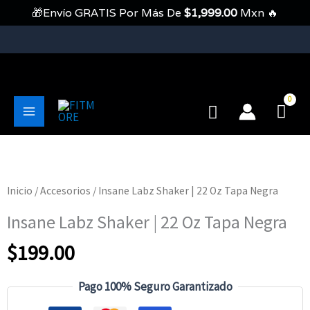
Ir
🎁Envío GRATIS Por Más De
$
1,999.00
Mxn 🔥
Al
Contenido
💥Envíos Gratis En Pedidos Mayores A 1999 Pesos💥
Buscar
Main
Menu
Inicio
/
Accesorios
/ Insane Labz Shaker | 22 Oz Tapa Negra
Insane Labz Shaker | 22 Oz Tapa Negra
$
199.00
Pago 100% Seguro Garantizado