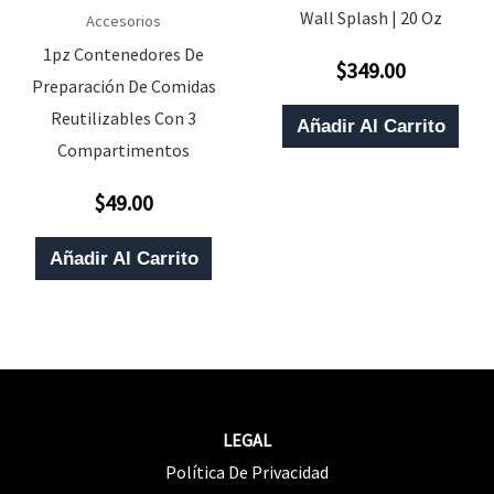
Wall Splash | 20 Oz
Accesorios
1pz Contenedores De
$
349.00
Valorado
Preparación De Comidas
Con
0
Reutilizables Con 3
De
Añadir Al Carrito
5
Compartimentos
$
49.00
Valorado
Con
0
De
Añadir Al Carrito
5
LEGAL
Política De Privacidad