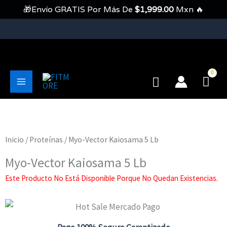
Ir
🎁Envío GRATIS Por Más De
$
1,999.00
Mxn 🔥
Al
Contenido
💥Envíos Gratis En Pedidos Mayores A 1999 Pesos💥
Buscar
Main
Menu
Inicio
/
Proteínas
/ Myo-Vector Kaiosama 5 Lb
Myo-Vector Kaiosama 5 Lb
Este Producto No Está Disponible Porque No Quedan Existencias.