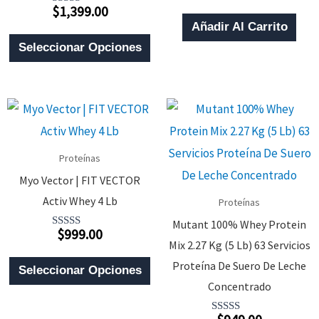
Con
$
1,399.00
0
Valorado
De
Con
Añadir Al Carrito
5
3.00
Este
De 5
Seleccionar Opciones
Producto
Tiene
Múltiples
Variantes.
Las
Proteínas
Opciones
Myo Vector | FIT VECTOR
Se
Activ Whey 4 Lb
Proteínas
Pueden
Mutant 100% Whey Protein
$
999.00
Elegir
Valorado
Mix 2.27 Kg (5 Lb) 63 Servicios
Con
5.00
En
Este
Proteína De Suero De Leche
De 5
Seleccionar Opciones
La
Producto
Concentrado
Página
Tiene