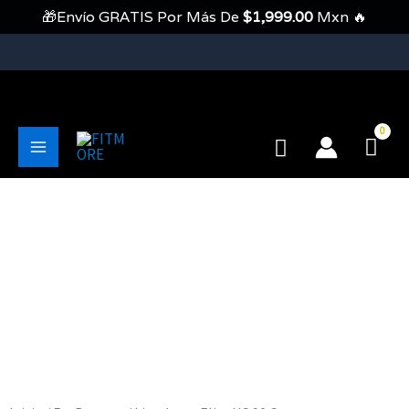
Ir
🎁Envío GRATIS Por Más De
$
1,999.00
Mxn 🔥
Al
Contenido
💥Envíos Gratis En Pedidos Mayores A 1999 Pesos💥
Buscar
Main
Menu