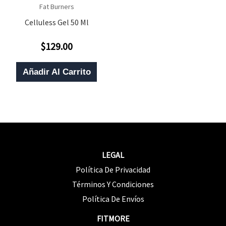
Fat Burners
Celluless Gel 50 Ml
$
129.00
Valorado
Con
0
De
Añadir Al Carrito
5
LEGAL
Política De Privacidad
Términos Y Condiciones
Política De Envíos
FITMORE