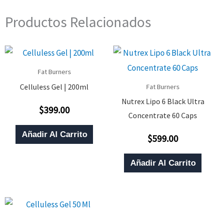
Productos Relacionados
Fat Burners
Celluless Gel | 200ml
Fat Burners
Nutrex Lipo 6 Black Ultra
$
399.00
Valorado
Concentrate 60 Caps
Con
0
De
Añadir Al Carrito
$
599.00
5
Valorado
Con
0
De
Añadir Al Carrito
5