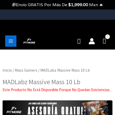
Ir
🎁Envío GRATIS Por Más De
$
1,999.00
Mxn 🔥
Al
Contenido
💥Envíos Gratis En Pedidos Mayores A 1999 Pesos💥
Buscar
Main
Menu
Inicio
/
Mass Gainers
/ MADLabz Massive Mass 10 Lb
MADLabz Massive Mass 10 Lb
Este Producto No Está Disponible Porque No Quedan Existencias.