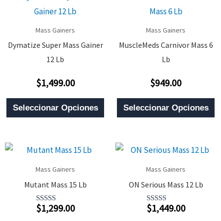
Mass Gainers
Mass Gainers
Dymatize Super Mass Gainer
MuscleMeds Carnivor Mass 6
12 Lb
Lb
$
1,499.00
$
949.00
Valorado
Valorado
Con
Con
0
0
Este
E
De
De
Seleccionar Opciones
Seleccionar Opciones
5
5
Producto
P
Tiene
T
Múltiples
M
Variantes.
V
Mass Gainers
Mass Gainers
Las
L
Mutant Mass 15 Lb
ON Serious Mass 12 Lb
Opciones
O
$
1,299.00
$
1,449.00
Se
S
Valorado
Valorado
Con
Con