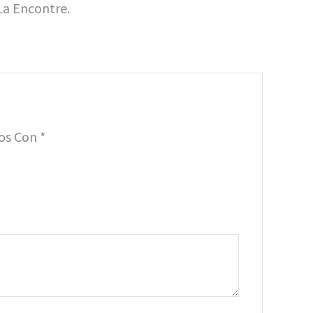
La Encontre.
dos Con
*