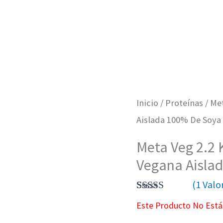
Inicio
/
Proteínas
/ Met
Aislada 100% De Soya
Meta Veg 2.2 K
Vegana Aisla
(
1
Valor
Valorado
1
Este Producto No Está
Con
4.00
De 5 En