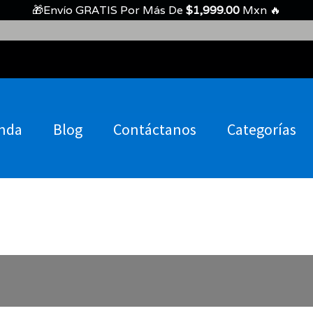
🎁Envío GRATIS Por Más De
$
1,999.00
Mxn 🔥
nda
Blog
Contáctanos
Categorías