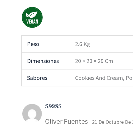
Peso
2.6 Kg
Dimensiones
20 × 20 × 29 Cm
Sabores
Cookies And Cream, Pow
Valorado
Oliver Fuentes
Con
4
De
21 De Octubre De
5