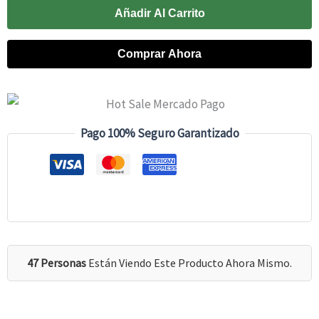
Nitro-
Añadir Al Carrito
Tech
Comprar Ahora
Ripped
(1.81)
4
Lb
Pago 100% Seguro Garantizado
|
Concentrado
De
Proteína
De
Suero
47 Personas
Están Viendo Este Producto Ahora Mismo.
De
Leche