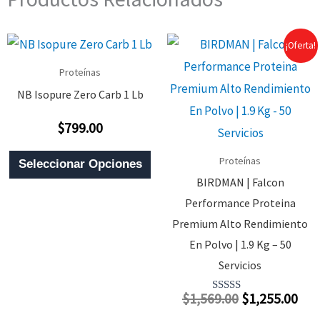
¡Oferta!
Proteínas
NB Isopure Zero Carb 1 Lb
$
799.00
Valorado
Con
0
Este
De
Proteínas
Seleccionar Opciones
5
Producto
BIRDMAN | Falcon
Tiene
Performance Proteina
Múltiples
Premium Alto Rendimiento
Variantes.
En Polvo | 1.9 Kg – 50
Las
Servicios
Opciones
El
El
$
1,569.00
$
1,255.00
Valorado
Se
Con
Precio
Pre
4.00