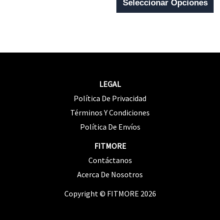
Seleccionar Opciones
5
P
Se
T
Pueden
M
Elegir
V
En
L
La
LEGAL
O
Página
Política De Privacidad
S
De
Términos Y Condiciones
P
Producto
Política De Envíos
E
FITMORE
E
Contáctanos
L
Acerca De Nosotros
P
Copyright © FITMORE 2026
D
P