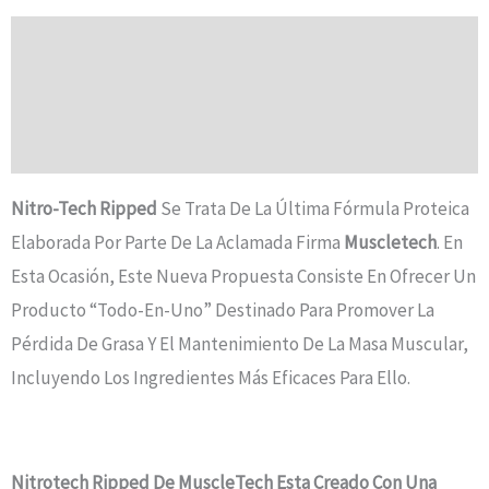
Ripped
Cantidad
Descripción
Información Adicional
Valoraciones (0)
Nitro-Tech Ripped
Se Trata De La Última Fórmula Proteica
Elaborada Por Parte De La Aclamada Firma
Muscletech
. En
Esta Ocasión, Este Nueva Propuesta Consiste En Ofrecer Un
Producto “Todo-En-Uno” Destinado Para Promover La
Pérdida De Grasa Y El Mantenimiento De La Masa Muscular,
Incluyendo Los Ingredientes Más Eficaces Para Ello.
Nitrotech Ripped De MuscleTech Esta Creado Con Una