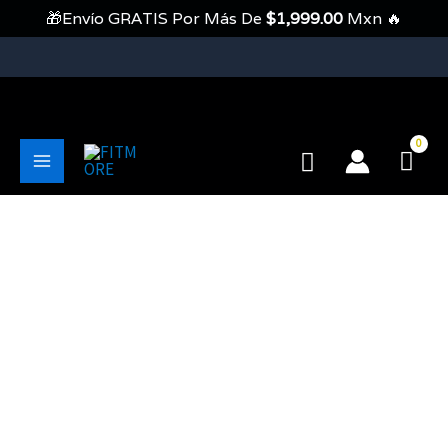
Ir
🎁Envío GRATIS Por Más De
$
1,999.00
Mxn 🔥
Al
Contenido
💥Envíos Gratis En Pedidos Mayores A 1999 Pesos💥
Buscar
Main
Menu