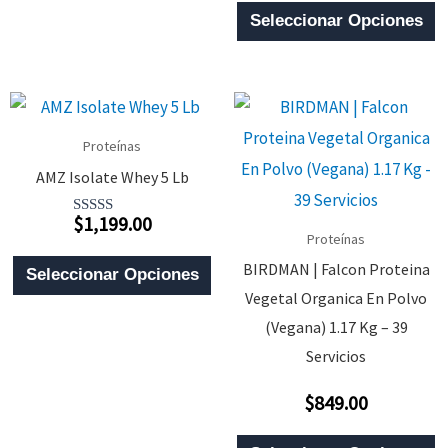
E
Pueden
De 5
Original
Act
Seleccionar Opciones
P
Era:
Es:
Elegir
T
$1,569.00.
$1,
En
M
La
V
Página
Proteínas
L
De
AMZ Isolate Whey 5 Lb
O
Producto
$
1,199.00
S
Valorado
Proteínas
Con
P
4.00
Este
BIRDMAN | Falcon Proteina
De 5
Seleccionar Opciones
E
Producto
Vegetal Organica En Polvo
E
Tiene
(Vegana) 1.17 Kg – 39
L
Múltiples
Servicios
P
Variantes.
$
849.00
Valorado
D
Las
Con
0
E
P
Opciones
De