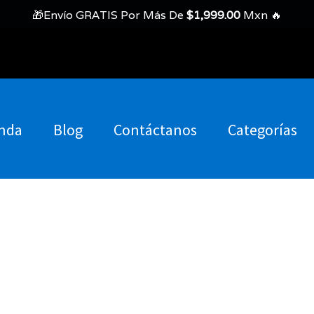
🎁Envío GRATIS Por Más De
$
1,999.00
Mxn 🔥
nda
Blog
Contáctanos
Categorías