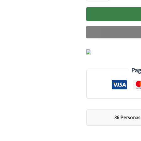
|
Hardcore
ISO
2.27
Kg
(5
Pag
Lb)
71
Servs
|
36 Personas
Proteína
Aislada