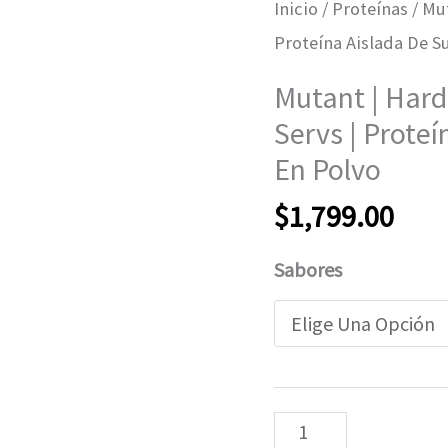
Inicio
/
Proteínas
/ Mut
Proteína Aislada De S
Mutant | Hard
Servs | Prote
En Polvo
$
1,799.00
Sabores
Mutant