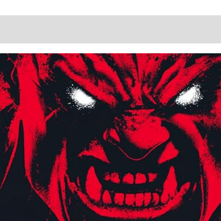
De
Suero
aciones (0)
De
Leche
En
Polvo
Cantidad