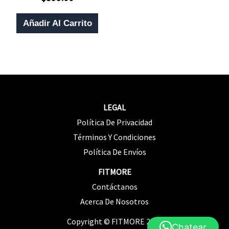
T
Con
0
M
De
Añadir Al Carrito
5
V
L
O
S
P
LEGAL
E
Política De Privacidad
E
Términos Y Condiciones
L
Política De Envíos
P
FITMORE
D
Contáctanos
P
Acerca De Nosotros
Copyright © FITMORE 2026
Chatear