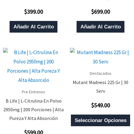
$
399.00
$
699.00
Valorado
Valorado
Con
Con
0
0
De
De
Añadir Al Carrito
Añadir Al Carrito
5
5
Destacados
Mutant Madness 225 Gr | 30
Serv
Pre Entrenos
B Life | L-Citrulina En Polvo
$
549.00
Valorado
2950mg | 200 Porciones | Alta
Con
0
E
Pureza Y Alta Absorción
De
Seleccionar Opciones
5
P
$
599.00
Valorado