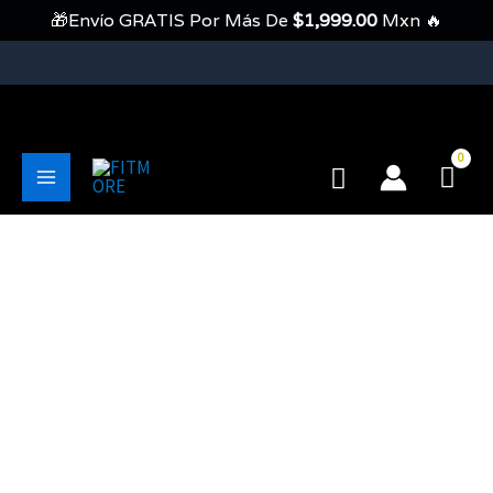
Ir
🎁Envío GRATIS Por Más De
$
1,999.00
Mxn 🔥
Al
Contenido
💥Envíos Gratis En Pedidos Mayores A 1999 Pesos💥
Buscar
Main
Menu