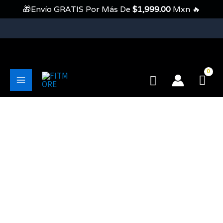
Ir
🎁Envío GRATIS Por Más De
$
1,999.00
Mxn 🔥
Al
Contenido
💥Envíos Gratis En Pedidos Mayores A 1999 Pesos💥
Buscar
Main
Menu