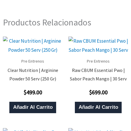
Productos Relacionados
Pre Entrenos
Pre Entrenos
Clear Nutrition | Arginine
Raw CBUM Essential Pwo |
Powder 50 Serv (250 Gr)
Sabor Peach Mango | 30 Serv
$
499.00
$
699.00
Valorado
Valorado
Con
Con
0
0
De
De
Añadir Al Carrito
Añadir Al Carrito
5
5