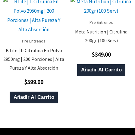
Pre Entrenos
Meta Nutrition | Citrulina
200gr (100 Serv)
Pre Entrenos
B Life | L-Citrulina En Polvo
$
349.00
Valorado
2950mg | 200 Porciones | Alta
Con
0
Pureza Y Alta Absorción
De
Añadir Al Carrito
5
$
599.00
Valorado
Con
0
De
Añadir Al Carrito
5