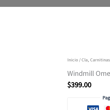
Inicio
/
Cla, Carnitina
Windmill Omeg
$
399.00
Pag