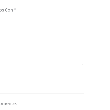
dos Con
*
Comente.