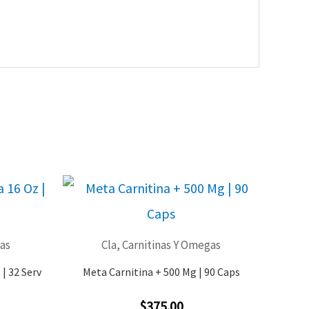
gas
Cla, Carnitinas Y Omegas
 | 32 Serv
Meta Carnitina + 500 Mg | 90 Caps
$
375.00