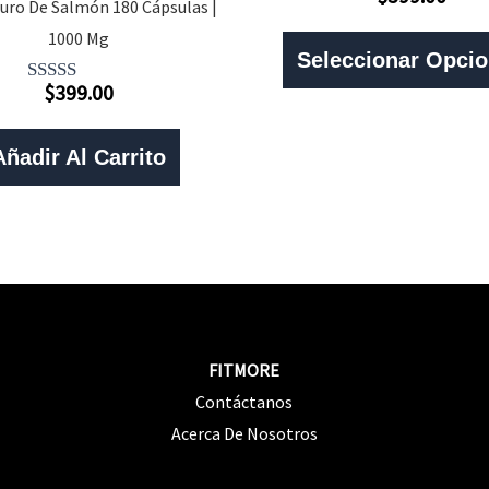
Valorado
uro De Salmón 180 Cápsulas |
Con
0
1000 Mg
De
Seleccionar Opci
5
$
399.00
Valorado
Con
5.00
De 5
Añadir Al Carrito
FITMORE
Contáctanos
Acerca De Nosotros