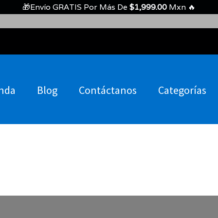
🎁Envío GRATIS Por Más De
$
1,999.00
Mxn 🔥
nda
Blog
Contáctanos
Categorías