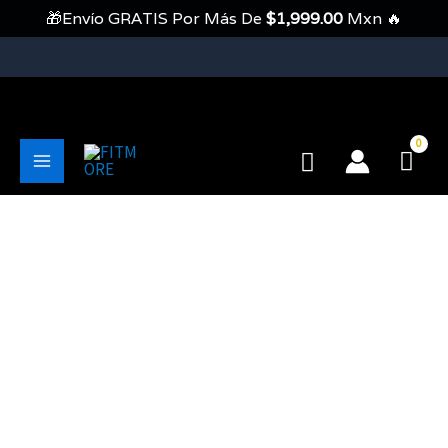
Ir
🎁Envío GRATIS Por Más De
$
1,999.00
Mxn 🔥
Al
Contenido
💥Envíos Gratis En Pedidos Mayores A 1999 Pesos💥
Buscar
Main
Menu