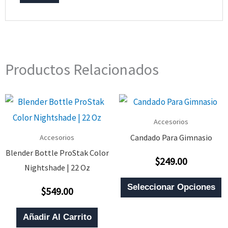
Productos Relacionados
Accesorios
Candado Para Gimnasio
Accesorios
Blender Bottle ProStak Color
$
249.00
Valorado
Nightshade | 22 Oz
Con
0
E
De
Seleccionar Opciones
$
549.00
5
Valorado
P
Con
0
T
De
Añadir Al Carrito
5
M