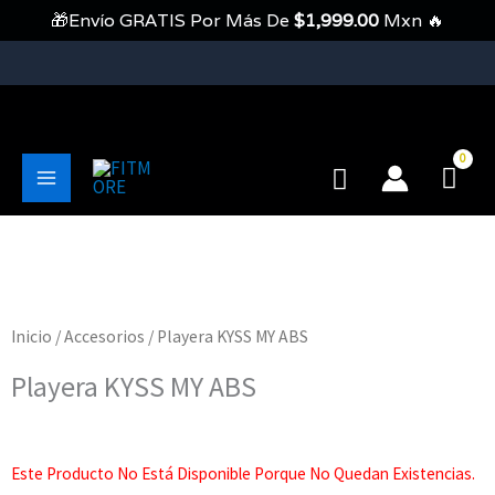
Ir
🎁Envío GRATIS Por Más De
$
1,999.00
Mxn 🔥
Al
Contenido
💥Envíos Gratis En Pedidos Mayores A 1999 Pesos💥
Buscar
Main
Menu
Inicio
/
Accesorios
/ Playera KYSS MY ABS
Playera KYSS MY ABS
Este Producto No Está Disponible Porque No Quedan Existencias.