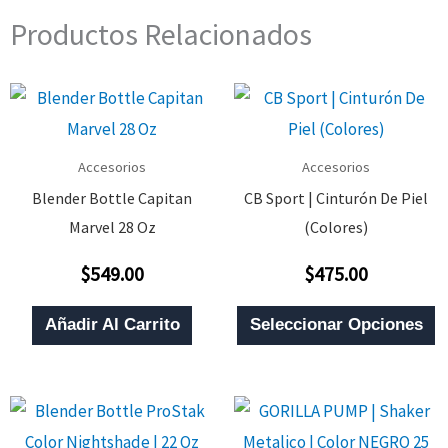
Productos Relacionados
Accesorios
Accesorios
Blender Bottle Capitan
CB Sport | Cinturón De Piel
Marvel 28 Oz
(Colores)
$
549.00
$
475.00
Valorado
Valorado
Con
Con
0
0
E
De
De
Añadir Al Carrito
Seleccionar Opciones
5
5
P
T
M
V