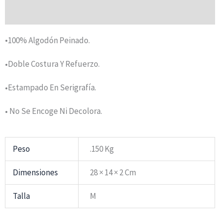
Valoraciones (0)
•100% Algodón Peinado.
Doble Costura Y Refuerzo.
•
Estampado En Serigrafía.
•
No Se Encoge Ni Decolora.
•
Peso
.150 Kg
Dimensiones
28 × 14 × 2 Cm
Talla
M