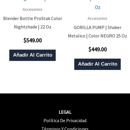
L
Accesorios
O
Blender Bottle ProStak Color
Accesorios
S
Nightshade | 22 Oz
GORILLA PUMP | Shaker
P
Metalico | Color NEGRO 25 Oz
$
549.00
E
Valorado
Con
$
449.00
0
E
Valorado
De
Con
Añadir Al Carrito
5
0
L
De
Añadir Al Carrito
5
P
D
P
LEGAL
Política De Privacidad
Términos Y Condiciones