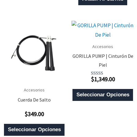
5
Accesorios
GORILLA PUMP | Cinturón De
Piel
$
1,349.00
Valorado
Con
5.00
E
Accesorios
De 5
Seleccionar Opciones
Cuerda De Salto
P
T
$
349.00
Valorado
M
Con
0
Este
De
V
Seleccionar Opciones
5
Producto