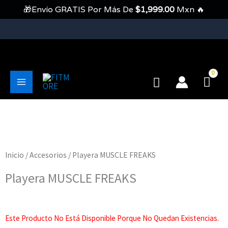
Ir
🎁Envío GRATIS Por Más De
$
1,999.00
Mxn 🔥
Al
Contenido
💥Envíos Gratis En Pedidos Mayores A 1999 Pesos💥
Buscar
Main
Menu
Inicio
/
Accesorios
/ Playera MUSCLE FREAKS
Playera MUSCLE FREAKS
Este Producto No Está Disponible Porque No Quedan Existencias.