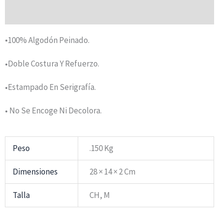
Valoraciones (0)
•100% Algodón Peinado.
Doble Costura Y Refuerzo.
•
Estampado En Serigrafía.
•
No Se Encoge Ni Decolora.
•
Peso
.150 Kg
Dimensiones
28 × 14 × 2 Cm
Talla
CH, M