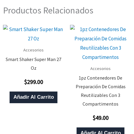
Productos Relacionados
Accesorios
Smart Shaker Super Man 27
Oz
Accesorios
1pz Contenedores De
$
299.00
Valorado
Preparación De Comidas
Con
0
Reutilizables Con 3
De
Añadir Al Carrito
5
Compartimentos
$
49.00
Valorado
Con
0
De
Añadir Al Carrito