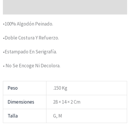
Valoraciones (0)
•100% Algodón Peinado.
Doble Costura Y Refuerzo.
•
Estampado En Serigrafía.
•
No Se Encoge Ni Decolora.
•
Peso
.150 Kg
Dimensiones
28 × 14 × 2 Cm
Talla
G, M