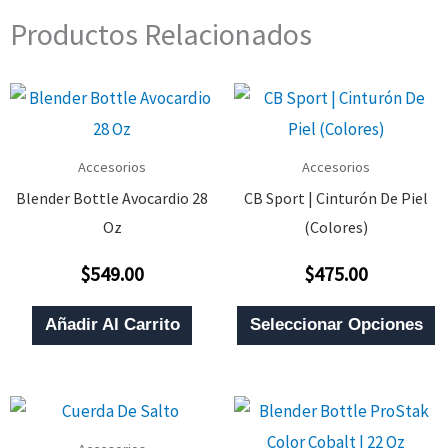
Productos Relacionados
Accesorios
Accesorios
Blender Bottle Avocardio 28
CB Sport | Cinturón De Piel
Oz
(Colores)
$
549.00
$
475.00
Valorado
Valorado
Con
Con
0
0
E
De
De
Añadir Al Carrito
Seleccionar Opciones
5
5
P
T
M
V