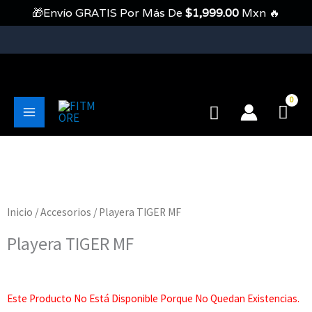
Ir
🎁Envío GRATIS Por Más De
$
1,999.00
Mxn 🔥
Al
Contenido
💥Envíos Gratis En Pedidos Mayores A 1999 Pesos💥
Buscar
Main
Menu
Inicio
/
Accesorios
/ Playera TIGER MF
Playera TIGER MF
Este Producto No Está Disponible Porque No Quedan Existencias.