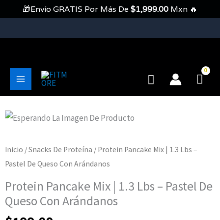
Ir
🎁Envío GRATIS Por Más De
$
1,999.00
Mxn 🔥
Al
Contenido
💥Envíos Gratis En Pedidos Mayores A 1999 Pesos💥
Buscar
Main
Menu
Inicio
/
Snacks De Proteína
/ Protein Pancake Mix | 1.3 Lbs –
Pastel De Queso Con Arándanos
Protein Pancake Mix | 1.3 Lbs – Pastel De
Queso Con Arándanos