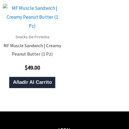
Snacks De Proteína
MF Muscle Sandwich | Creamy
Peanut Butter (1 Pz)
$
49.00
Valorado
Con
0
De
Añadir Al Carrito
5