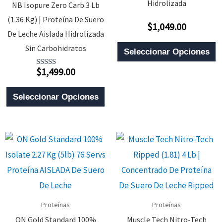
Hidrolizada
NB Isopure Zero Carb 3 Lb
(1.36 Kg) | Proteína De Suero
$
1,049.00
Valorado
De Leche Aislada Hidrolizada
Con
0
E
Sin Carbohidratos
De
Seleccionar Opciones
5
P
$
1,499.00
Valorado
T
Con
5.00
Este
M
De 5
Seleccionar Opciones
Producto
V
Tiene
L
Múltiples
O
Variantes.
S
Las
P
Opciones
E
Se
E
Proteínas
Proteínas
Pueden
L
ON Gold Standard 100%
Muscle Tech Nitro-Tech