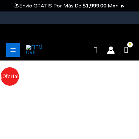
Ir
🎁Envío GRATIS Por Más De
$
1,999.00
Mxn 🔥
Al
Contenido
💥Envíos Gratis En Pedidos Mayores A 1999 Pesos💥
Buscar
Main
Menu
¡Oferta!