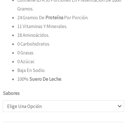
Gramos.
24 Gramos De
Proteína
Por Porción.
11 Vitaminas Y Minerales.
18 Aminoácidos.
0 Carbohidratos.
0 Grasas.
0 Azúcar.
Baja En Sodio.
100%
Suero De Leche
.
Sabores