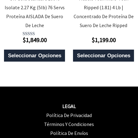
Elegir
P
Isolate 2.27 Kg (5lb) 76 Servs
Ripped (1.81) 4 Lb |
En
D
Proteína AISLADA De Suero
Concentrado De Proteína De
La
P
De Leche
Suero De Leche Ripped
Página
$
1,849.00
$
1,199.00
Valorado
Valorado
De
Con
Con
5.00
0
Este
E
Producto
De 5
De
Seleccionar Opciones
Seleccionar Opciones
5
Producto
P
Tiene
T
Múltiples
M
Variantes.
V
Las
L
LEGAL
Opciones
O
Política De Privacidad
Se
S
Términos Y Condiciones
Pueden
P
Política De Envíos
Elegir
E