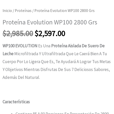
Inicio
/
Proteínas
/ Proteína Evolution WP100 2800 Grs
Proteína Evolution WP100 2800 Grs
El
El
$
2,985.00
$
2,597.00
Precio
Precio
WP100 EVOLUTION
Es Una
Proteína Aislada De Suero De
Leche
Microfiltrada Y Ultrafiltrada Que Le Caerá Bien A Tu
Original
Actual
Cuerpo Por Lo Ligera Que Es, Te Ayudará A Lograr Tus Metas
Y Objetivos Mientras Disfrutas De Sus 7 Deliciosos Sabores,
Era:
Es:
Además Del Natural.
$2,985.00.
$2,597.00.
Características
Contiene 85 A 93 Porciones En Presentación De 2800