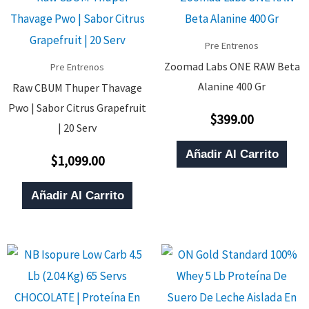
Pre Entrenos
Zoomad Labs ONE RAW Beta
Pre Entrenos
Alanine 400 Gr
Raw CBUM Thuper Thavage
Pwo | Sabor Citrus Grapefruit
$
399.00
Valorado
| 20 Serv
Con
0
De
Añadir Al Carrito
$
1,099.00
5
Valorado
Con
0
De
Añadir Al Carrito
5