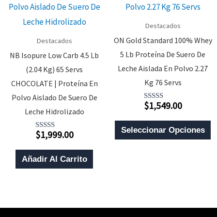
Destacados
ON Gold Standard 100% Whey
Destacados
5 Lb Proteína De Suero De
NB Isopure Low Carb 4.5 Lb
Leche Aislada En Polvo 2.27
(2.04 Kg) 65 Servs
Kg 76 Servs
CHOCOLATE | Proteína En
Polvo Aislado De Suero De
$
1,549.00
Valorado
Leche Hidrolizado
Con
5.00
E
De 5
Seleccionar Opciones
$
1,999.00
Valorado
P
Con
4.50
T
De 5
Añadir Al Carrito
M
V
L
O