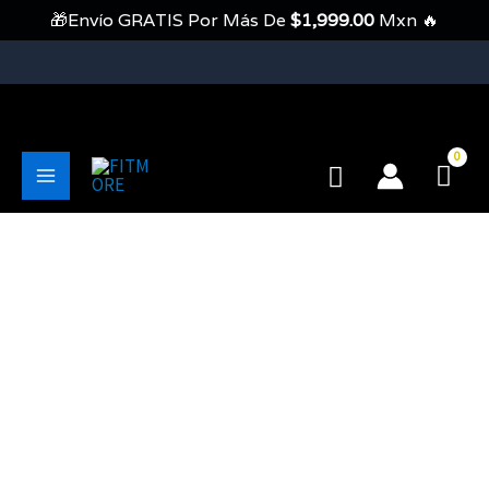
Ir
🎁Envío GRATIS Por Más De
$
1,999.00
Mxn 🔥
Al
Contenido
💥Envíos Gratis En Pedidos Mayores A 1999 Pesos💥
Buscar
Main
Menu