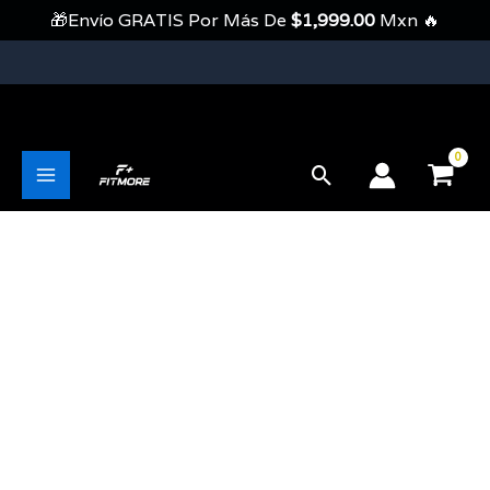
Ir
🎁Envío GRATIS Por Más De
$
1,999.00
Mxn 🔥
Al
Contenido
💥Envíos Gratis En Pedidos Mayores A 1999 Pesos💥
Buscar
Main
Menu