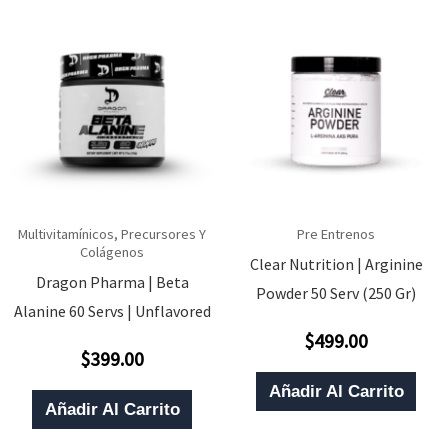
Multivitamínicos, Precursores Y
Pre Entrenos
Colágenos
Clear Nutrition | Arginine
Dragon Pharma | Beta
Powder 50 Serv (250 Gr)
Alanine 60 Servs | Unflavored
$
499.00
Valorado
$
399.00
Con
Valorado
0
Con
De
0
Añadir Al Carrito
5
De
Añadir Al Carrito
5