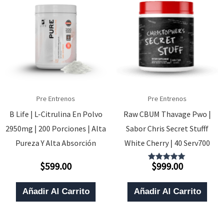
Pre Entrenos
Pre Entrenos
B Life | L-Citrulina En Polvo
Raw CBUM Thavage Pwo |
2950mg | 200 Porciones | Alta
Sabor Chris Secret Stufff
Pureza Y Alta Absorción
White Cherry | 40 Serv700
$
599.00
$
999.00
Valorado
Valorado
Con
Con
0
5.00
De
De 5
Añadir Al Carrito
Añadir Al Carrito
5