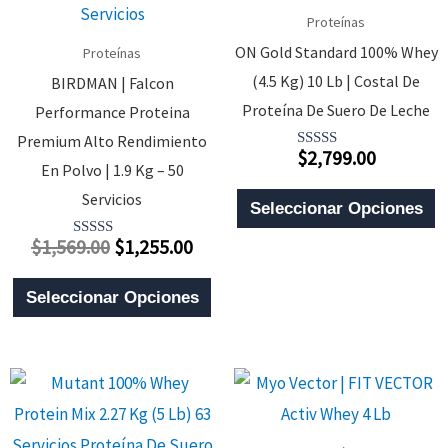
Proteínas
ON Gold Standard 100% Whey
Proteínas
(4.5 Kg) 10 Lb | Costal De
BIRDMAN | Falcon
Proteína De Suero De Leche
Performance Proteina
Premium Alto Rendimiento
$
2,799.00
Valorado
En Polvo | 1.9 Kg – 50
Con
4.00
E
Servicios
De 5
Seleccionar Opciones
P
El
El
$
1,569.00
$
1,255.00
Valorado
T
Con
Precio
Precio
4.00
Este
M
De 5
Original
Actual
Seleccionar Opciones
Producto
V
Era:
Es:
Tiene
$1,569.00.
$1,255.00.
L
Múltiples
O
Variantes.
S
Las
P