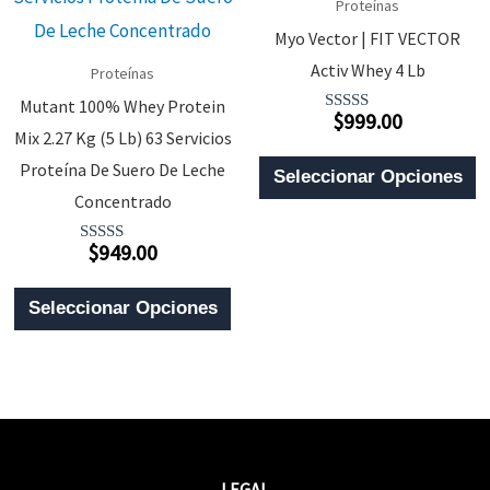
Proteínas
Opciones
E
Myo Vector | FIT VECTOR
Se
E
Activ Whey 4 Lb
Proteínas
Pueden
L
Mutant 100% Whey Protein
$
999.00
Elegir
Valorado
P
Mix 2.27 Kg (5 Lb) 63 Servicios
Con
5.00
En
E
D
Proteína De Suero De Leche
De 5
Seleccionar Opciones
La
P
P
Concentrado
Página
T
$
949.00
Valorado
De
M
Con
4.00
Este
Producto
V
De 5
Seleccionar Opciones
Producto
L
Tiene
O
Múltiples
S
Variantes.
P
Las
E
LEGAL