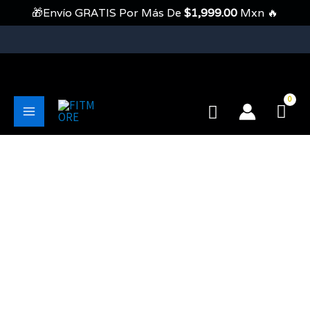
Ir
🎁Envío GRATIS Por Más De
$
1,999.00
Mxn 🔥
Al
Contenido
💥Envíos Gratis En Pedidos Mayores A 1999 Pesos💥
Buscar
Main
Menu