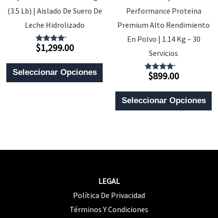
(3.5 Lb) | Aislado De Suero De
Performance Proteina
Página
D
Leche Hidrolizado
Premium Alto Rendimiento
De
P
En Polvo | 1.14 Kg – 30
Producto
$
1,299.00
Valorado
Servicios
Con
4.00
Este
De 5
Seleccionar Opciones
$
899.00
Valorado
Producto
Con
4.00
E
Tiene
De 5
Seleccionar Opciones
P
Múltiples
T
Variantes.
M
Las
V
Opciones
L
Se
LEGAL
O
Pueden
Política De Privacidad
S
Elegir
Términos Y Condiciones
P
En