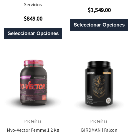
Servicios
$
1,549.00
Valorado
Con
$
849.00
0
Valorado
E
De
Con
Seleccionar Opciones
5
0
Este
P
De
Seleccionar Opciones
5
Producto
T
Tiene
M
Múltiples
V
Variantes.
L
Las
O
Opciones
S
Se
P
Pueden
E
Elegir
E
En
L
Proteínas
Proteínas
La
Myo-Vector Femme 1.2 Kg
BIRDMAN | Falcon
P