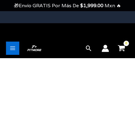
Ir
🎁Envío GRATIS Por Más De
$
1,999.00
Mxn 🔥
Al
Contenido
💥Envíos Gratis En Pedidos Mayores A 1999 Pesos💥
Buscar
Main
Menu