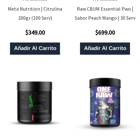
Meta Nutrition | Citrulina
Raw CBUM Essential Pwo |
200gr (100 Serv)
Sabor Peach Mango | 30 Serv
$
349.00
$
699.00
Valorado
Valorado
Con
Con
0
0
De
De
Añadir Al Carrito
Añadir Al Carrito
5
5