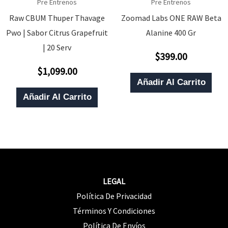
Pre Entrenos
Pre Entrenos
Raw CBUM Thuper Thavage
Zoomad Labs ONE RAW Beta
Pwo | Sabor Citrus Grapefruit
Alanine 400 Gr
| 20 Serv
$
399.00
Valorado
Con
$
1,099.00
0
Valorado
De
Con
Añadir Al Carrito
5
0
De
Añadir Al Carrito
5
LEGAL
Política De Privacidad
Términos Y Condiciones
Política De Envíos