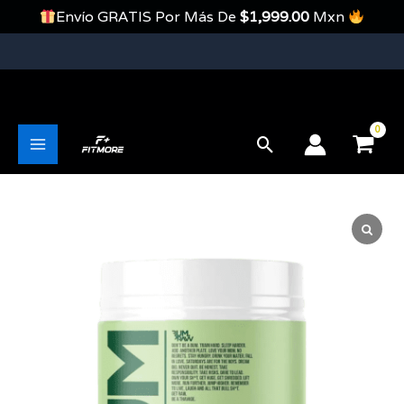
Ir
Envío GRATIS Por Más De
$
1,999.00
Mxn
Al
Contenido
Envíos Gratis En Pedidos Mayores A 1999 Pesos
Buscar
Main
Menu