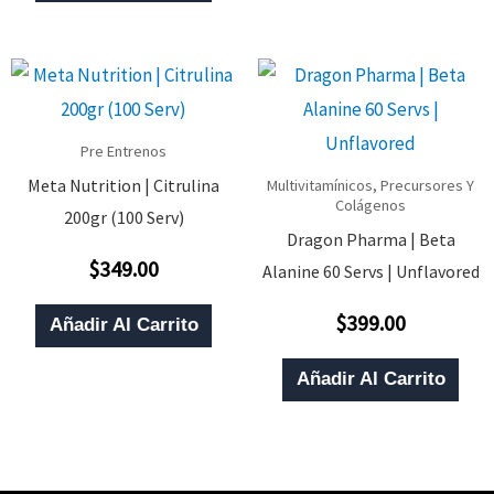
Pre Entrenos
Meta Nutrition | Citrulina
Multivitamínicos, Precursores Y
Colágenos
200gr (100 Serv)
Dragon Pharma | Beta
$
349.00
Alanine 60 Servs | Unflavored
Valorado
Con
0
De
$
399.00
Añadir Al Carrito
Valorado
5
Con
0
De
Añadir Al Carrito
5