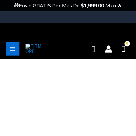
Ir
🎁Envío GRATIS Por Más De
$
1,999.00
Mxn 🔥
Al
Contenido
💥Envíos Gratis En Pedidos Mayores A 1999 Pesos💥
Buscar
Main
Menu