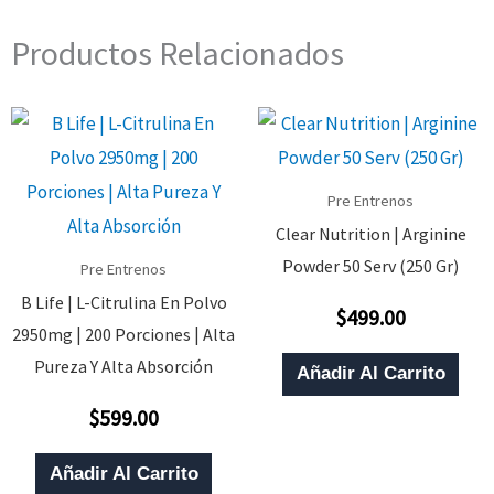
Productos Relacionados
Pre Entrenos
Clear Nutrition | Arginine
Powder 50 Serv (250 Gr)
Pre Entrenos
B Life | L-Citrulina En Polvo
$
499.00
Valorado
2950mg | 200 Porciones | Alta
Con
0
Pureza Y Alta Absorción
De
Añadir Al Carrito
5
$
599.00
Valorado
Con
0
De
Añadir Al Carrito
5