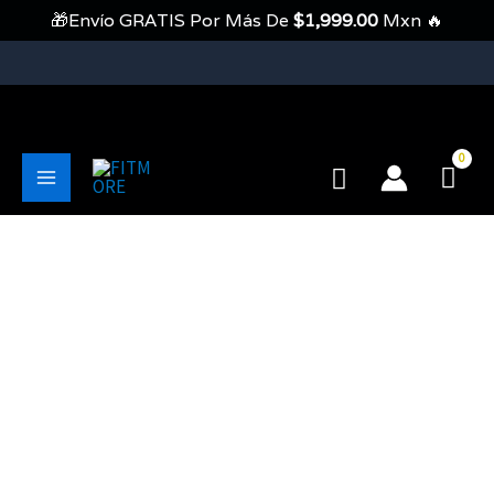
Ir
🎁Envío GRATIS Por Más De
$
1,999.00
Mxn 🔥
Al
Contenido
💥Envíos Gratis En Pedidos Mayores A 1999 Pesos💥
Buscar
Main
Menu