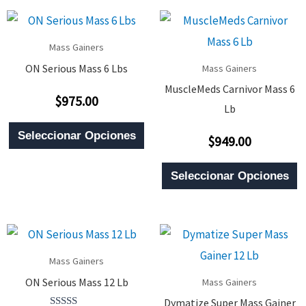
Mass Gainers
ON Serious Mass 6 Lbs
Mass Gainers
MuscleMeds Carnivor Mass 6
$
975.00
Valorado
Lb
Con
0
Este
De
Seleccionar Opciones
$
949.00
5
Valorado
Producto
Con
0
E
Tiene
De
Seleccionar Opciones
5
P
Múltiples
T
Variantes.
M
Las
V
Opciones
Mass Gainers
L
Se
ON Serious Mass 12 Lb
Mass Gainers
O
Pueden
Dymatize Super Mass Gainer