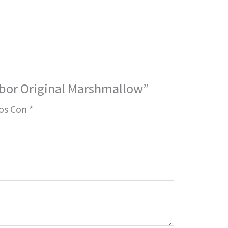
Sabor Original Marshmallow”
dos Con
*