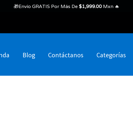
🎁Envío GRATIS Por Más De
$
1,999.00
Mxn 🔥
nda
Blog
Contáctanos
Categorías