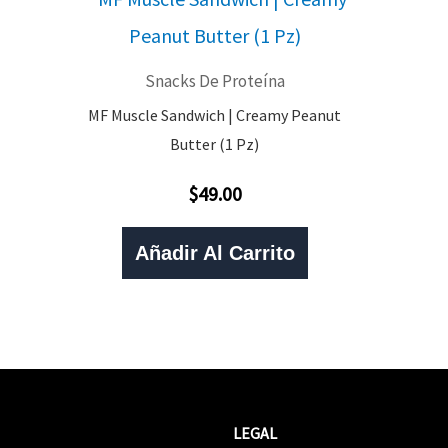
Snacks De Proteína
MF Muscle Sandwich | Creamy Peanut
Butter (1 Pz)
$
49.00
Valorado
Con
0
De
Añadir Al Carrito
5
LEGAL