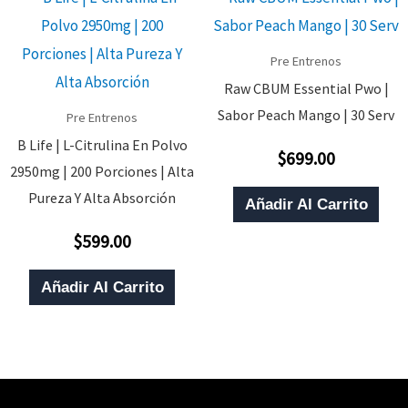
Pre Entrenos
Raw CBUM Essential Pwo |
Sabor Peach Mango | 30 Serv
Pre Entrenos
B Life | L-Citrulina En Polvo
$
699.00
Valorado
2950mg | 200 Porciones | Alta
Con
0
Pureza Y Alta Absorción
De
Añadir Al Carrito
5
$
599.00
Valorado
Con
0
De
Añadir Al Carrito
5