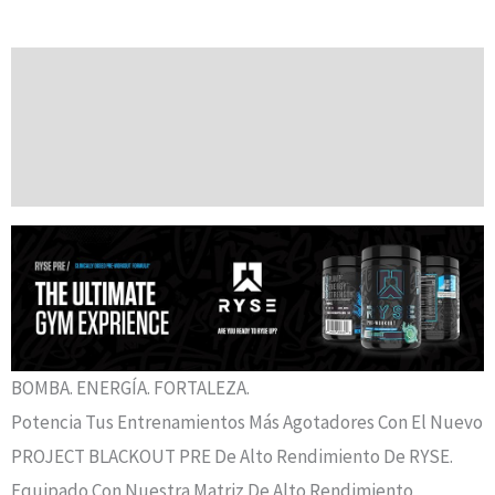
Descripción
Información Adicional
Valoraciones (0)
BOMBA. ENERGÍA. FORTALEZA.
Potencia Tus Entrenamientos Más Agotadores Con El Nuevo
PROJECT BLACKOUT PRE De Alto Rendimiento De RYSE.
Equipado Con Nuestra Matriz De Alto Rendimiento