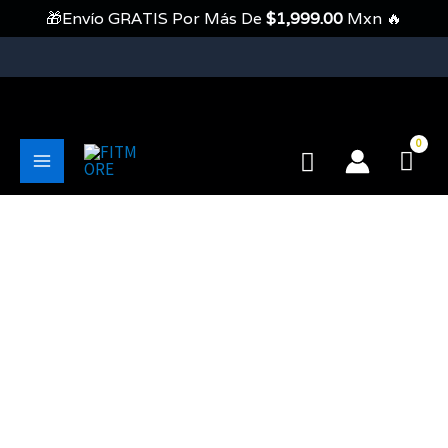
Ir
🎁Envío GRATIS Por Más De
$
1,999.00
Mxn 🔥
Al
Contenido
💥Envíos Gratis En Pedidos Mayores A 1999 Pesos💥
Buscar
Main
Menu