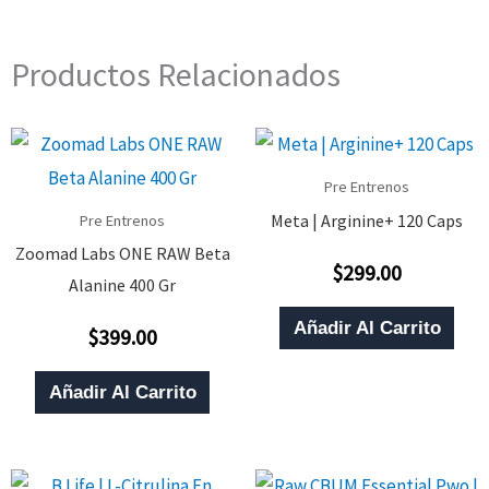
Productos Relacionados
Pre Entrenos
Meta | Arginine+ 120 Caps
Pre Entrenos
Zoomad Labs ONE RAW Beta
$
299.00
Valorado
Alanine 400 Gr
Con
0
De
Añadir Al Carrito
$
399.00
5
Valorado
Con
0
De
Añadir Al Carrito
5