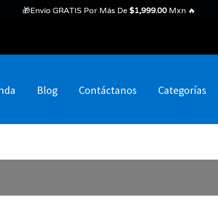
🎁Envío GRATIS Por Más De
$
1,999.00
Mxn 🔥
nda
Blog
Contáctanos
Categorías