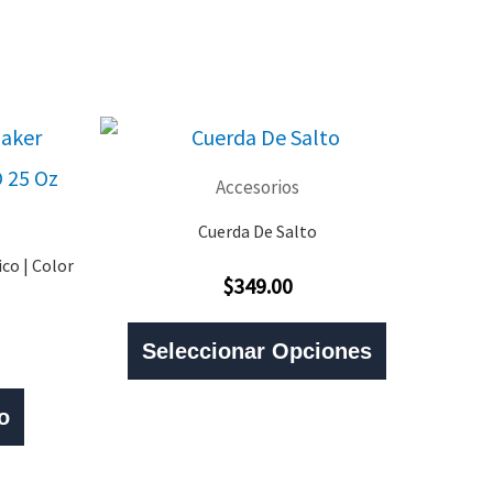
Accesorios
Cuerda De Salto
co | Color
$
349.00
Valorado
Con
Este
0
De
Seleccionar Opciones
5
Producto
Tiene
o
Múltiples