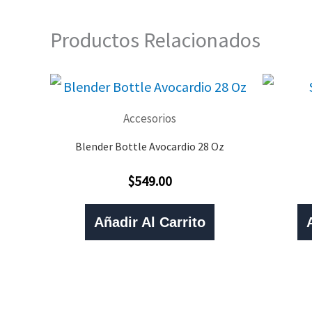
Productos Relacionados
Accesorios
Blender Bottle Avocardio 28 Oz
$
549.00
Valorado
Con
0
De
Añadir Al Carrito
5