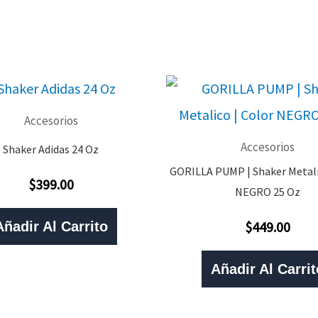
Accesorios
Accesorios
Shaker Adidas 24 Oz
GORILLA PUMP | Shaker Metali
$
399.00
Valorado
NEGRO 25 Oz
Con
0
De
$
449.00
Añadir Al Carrito
Valorado
5
Con
0
De
Añadir Al Carrit
5