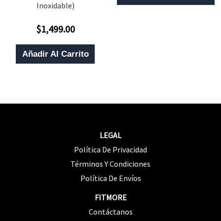
P
Inoxidable)
T
$
1,499.00
Valorado
M
Con
0
V
De
Añadir Al Carrito
5
L
O
S
P
E
LEGAL
E
Política De Privacidad
L
Términos Y Condiciones
P
Política De Envíos
D
FITMORE
P
Contáctanos