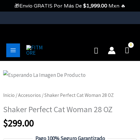
Ir
🎁Envío GRATIS Por Más De
$
1,999.00
Mxn 🔥
Al
Contenido
💥Envíos Gratis En Pedidos Mayores A 1999 Pesos💥
Buscar
Main
Menu
Inicio
/
Accesorios
/ Shaker Perfect Cat Woman 28 OZ
Shaker Perfect Cat Woman 28 OZ
$
299.00
Pago 100% Seguro Garantizado