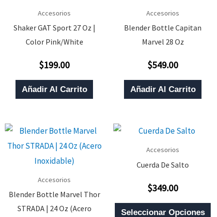
Accesorios
Accesorios
Shaker GAT Sport 27 Oz |
Blender Bottle Capitan
Color Pink/White
Marvel 28 Oz
$
199.00
$
549.00
Valorado
Valorado
Con
Con
0
0
De
De
Añadir Al Carrito
Añadir Al Carrito
5
5
Accesorios
Cuerda De Salto
Accesorios
$
349.00
Valorado
Blender Bottle Marvel Thor
Con
0
E
STRADA | 24 Oz (Acero
De
Seleccionar Opciones
5